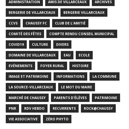
ADMINISTRATION
AMIS DE VILLARCEAUX
ARCHIVES
BERGERIE DE VILLARCEAUX
BERGERIE VILLARCEAUX
CCVS
CHAUSSY FC
CLUB DE L'AMITIÉ
COMITÉ DES FÊTES
COMPTE RENDU CONSEIL MUNICIPAL
COVID19
CULTURE
DIVERS
DOMAINE DE VILLARCEAUX
EAU
ECOLE
EVÉNEMENTS
FOYER RURAL
HISTOIRE
IMAGE ET PATRIMOINE
INFORMATIONS
LA COMMUNE
LA SOURCE-VILLARCEAUX
LE MOT DU MAIRE
MARCHÉ DE CHAUSSY
PARENTS D'ÉLÈVES
PATRIMOINE
PNR
RDV HEBDO
RECURRENTS
ROCK@CHAUSSY
VIE ASSOCIATIVE
ZÉRO PHYTO