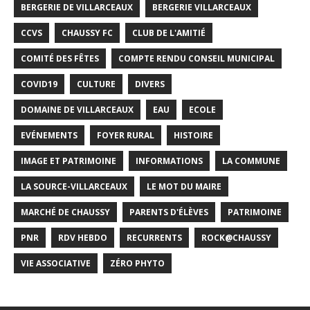
BERGERIE DE VILLARCEAUX
BERGERIE VILLARCEAUX
CCVS
CHAUSSY FC
CLUB DE L'AMITIÉ
COMITÉ DES FÊTES
COMPTE RENDU CONSEIL MUNICIPAL
COVID19
CULTURE
DIVERS
DOMAINE DE VILLARCEAUX
EAU
ECOLE
EVÉNEMENTS
FOYER RURAL
HISTOIRE
IMAGE ET PATRIMOINE
INFORMATIONS
LA COMMUNE
LA SOURCE-VILLARCEAUX
LE MOT DU MAIRE
MARCHÉ DE CHAUSSY
PARENTS D'ÉLÈVES
PATRIMOINE
PNR
RDV HEBDO
RECURRENTS
ROCK@CHAUSSY
VIE ASSOCIATIVE
ZÉRO PHYTO