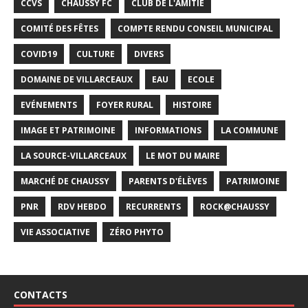
CCVS
CHAUSSY FC
CLUB DE L'AMITIÉ
COMITÉ DES FÊTES
COMPTE RENDU CONSEIL MUNICIPAL
COVID19
CULTURE
DIVERS
DOMAINE DE VILLARCEAUX
EAU
ECOLE
EVÉNEMENTS
FOYER RURAL
HISTOIRE
IMAGE ET PATRIMOINE
INFORMATIONS
LA COMMUNE
LA SOURCE-VILLARCEAUX
LE MOT DU MAIRE
MARCHÉ DE CHAUSSY
PARENTS D'ÉLÈVES
PATRIMOINE
PNR
RDV HEBDO
RECURRENTS
ROCK@CHAUSSY
VIE ASSOCIATIVE
ZÉRO PHYTO
CONTACTS