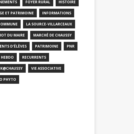
NEMENTS
FOYER RURAL
HISTOIRE
GE ET PATRIMOINE
INFORMATIONS
COMMUNE
LA SOURCE-VILLARCEAUX
MOT DU MAIRE
MARCHÉ DE CHAUSSY
ENTS D'ÉLÈVES
PATRIMOINE
PNR
 HEBDO
RECURRENTS
CK@CHAUSSY
VIE ASSOCIATIVE
O PHYTO