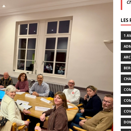
C
xtraordinaires | 26 juillet | Villarceaux
ACTUALITÉS
LES
enclos
ACTUALITÉS DE LA COMMUNE
1 A
ADM
ARC
BER
CHA
COM
COM
COV
DOM