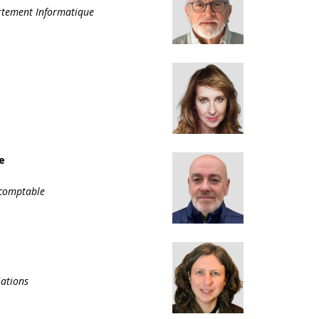
artement Informatique
e
 comptable
iations