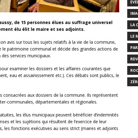
EVÉ
IMA
haussy, de 15 personnes élues au suffrage universel
LA 
ment élu élit le maire et ses adjoints.
LE 
on avis sur tous les sujets relatifs à la vie de la commune,
PAR
e le patrimoine communal et décide des grandes actions de
 des services municipaux.
RDV
pour examiner les dossiers et les affaires courantes que
RO
t, eau et assainissement etc.). Ces débats sont publics, le
ZÉR
s consacrées aux dossiers de la commune. Ils représentent
ter-communales, départementales et régionales.
gratuites, les élus municipaux peuvent bénéficier d’indemnités
es et les sujétions qui résultent de l’exercice de leur
, les fonctions exécutives au sens strict (maires et adjoints