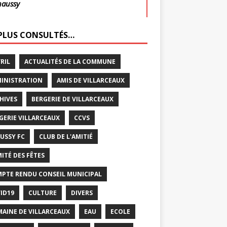
haussy
 PLUS CONSULTÉS…
VRIL
ACTUALITÉS DE LA COMMUNE
INISTRATION
AMIS DE VILLARCEAUX
HIVES
BERGERIE DE VILLARCEAUX
GERIE VILLARCEAUX
CCVS
USSY FC
CLUB DE L'AMITIÉ
ITÉ DES FÊTES
PTE RENDU CONSEIL MUNICIPAL
ID19
CULTURE
DIVERS
AINE DE VILLARCEAUX
EAU
ECOLE