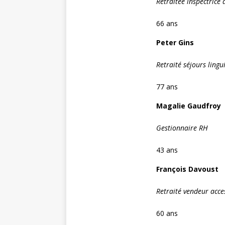
Retraitée inspectrice 
66 ans
Peter Gins
Retraité séjours lingu
77 ans
Magalie Gaudfroy
Gestionnaire RH
43 ans
François Davoust
Retraité vendeur acce
60 ans