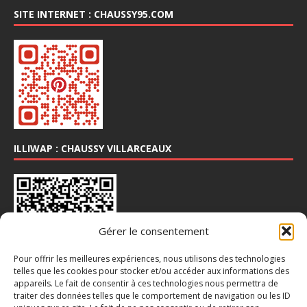
SITE INTERNET : CHAUSSY95.COM
ILLIWAP : CHAUSSY VILLARCEAUX
Gérer le consentement
Pour offrir les meilleures expériences, nous utilisons des technologies
telles que les cookies pour stocker et/ou accéder aux informations des
appareils. Le fait de consentir à ces technologies nous permettra de
INSTA : @CHAUSSY_VILLARCEAUX
traiter des données telles que le comportement de navigation ou les ID