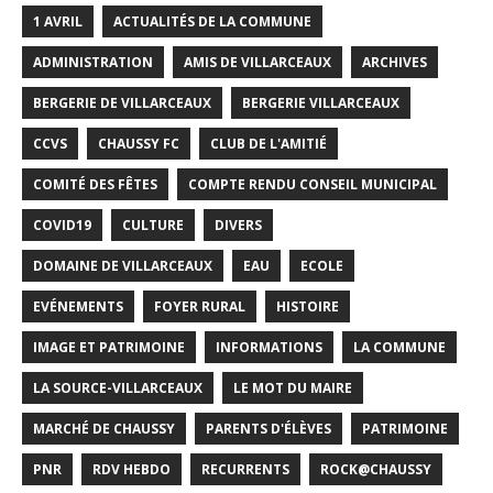
1 AVRIL
ACTUALITÉS DE LA COMMUNE
ADMINISTRATION
AMIS DE VILLARCEAUX
ARCHIVES
BERGERIE DE VILLARCEAUX
BERGERIE VILLARCEAUX
CCVS
CHAUSSY FC
CLUB DE L'AMITIÉ
COMITÉ DES FÊTES
COMPTE RENDU CONSEIL MUNICIPAL
COVID19
CULTURE
DIVERS
DOMAINE DE VILLARCEAUX
EAU
ECOLE
EVÉNEMENTS
FOYER RURAL
HISTOIRE
IMAGE ET PATRIMOINE
INFORMATIONS
LA COMMUNE
LA SOURCE-VILLARCEAUX
LE MOT DU MAIRE
MARCHÉ DE CHAUSSY
PARENTS D'ÉLÈVES
PATRIMOINE
PNR
RDV HEBDO
RECURRENTS
ROCK@CHAUSSY