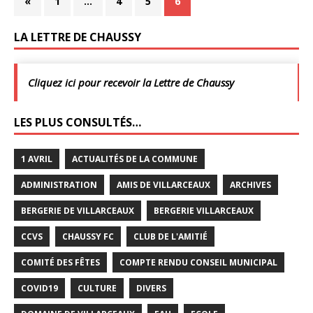
«
1
…
4
5
6
LA LETTRE DE CHAUSSY
Cliquez ici pour recevoir la Lettre de Chaussy
LES PLUS CONSULTÉS…
1 AVRIL
ACTUALITÉS DE LA COMMUNE
ADMINISTRATION
AMIS DE VILLARCEAUX
ARCHIVES
BERGERIE DE VILLARCEAUX
BERGERIE VILLARCEAUX
CCVS
CHAUSSY FC
CLUB DE L'AMITIÉ
COMITÉ DES FÊTES
COMPTE RENDU CONSEIL MUNICIPAL
COVID19
CULTURE
DIVERS