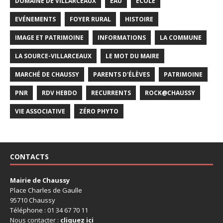
DOMAINE DE VILLARCEAUX
EAU
ECOLE
EVÉNEMENTS
FOYER RURAL
HISTOIRE
IMAGE ET PATRIMOINE
INFORMATIONS
LA COMMUNE
LA SOURCE-VILLARCEAUX
LE MOT DU MAIRE
MARCHÉ DE CHAUSSY
PARENTS D'ÉLÈVES
PATRIMOINE
PNR
RDV HEBDO
RECURRENTS
ROCK@CHAUSSY
VIE ASSOCIATIVE
ZÉRO PHYTO
CONTACTS
Mairie de Chaussy
Place Charles de Gaulle
95710 Chaussy
Téléphone : 01 34 67 70 11
Nous contacter :
cliquez ici