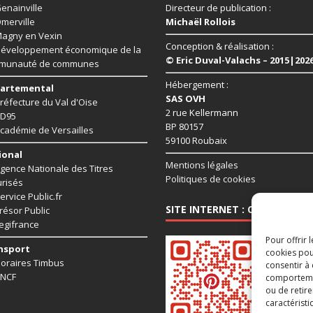
enainville
Directeur de publication :
merville
Michaël Rollois
agny en Vexin
Conception & réalisation :
éveloppement économique de la
© Eric Duval-Valachs – 2015|202
munauté de communes
Hébergement :
artemental
SAS OVH
réfecture du Val d'Oise
2 rue Kellermann
D95
BP 80157
cadémie de Versailles
59100 Roubaix
ional
Mentions légales
gence Nationale des Titres
Politiques de cookies
risés
ervice Public.fr
SITE INTERNET : CHAUSSY95.
résor Public
egifrance
Pour offrir 
nsport
cookies pou
oraires Timbus
consentir à
NCF
comportement
ou de retire
caractéristi