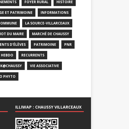
NEMENTS
FOYER RURAL
HISTOIRE
GE ET PATRIMOINE
INFORMATIONS
COMMUNE
LA SOURCE-VILLARCEAUX
MOT DU MAIRE
MARCHÉ DE CHAUSSY
ENTS D'ÉLÈVES
PATRIMOINE
PNR
 HEBDO
RECURRENTS
CK@CHAUSSY
VIE ASSOCIATIVE
O PHYTO
ILLIWAP : CHAUSSY VILLARCEAUX