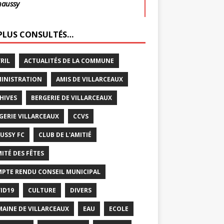
haussy
 PLUS CONSULTÉS…
VRIL
ACTUALITÉS DE LA COMMUNE
INISTRATION
AMIS DE VILLARCEAUX
HIVES
BERGERIE DE VILLARCEAUX
GERIE VILLARCEAUX
CCVS
USSY FC
CLUB DE L'AMITIÉ
ITÉ DES FÊTES
PTE RENDU CONSEIL MUNICIPAL
ID19
CULTURE
DIVERS
AINE DE VILLARCEAUX
EAU
ECOLE