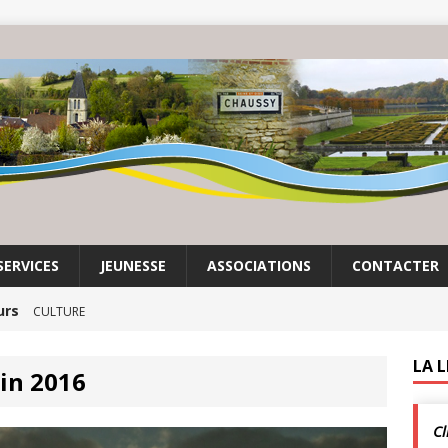
SERVICES
JEUNESSE
ASSOCIATIONS
CONTACTER
urs
CULTURE
it son cinéma
ACTUALITÉS DE LA COMMUNE
LA 
in 2016
crépuscule | Villarceaux | 1 août
ACTUALITÉS DE LA
Cl