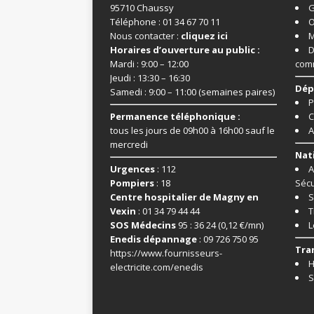
95710 Chaussy
G
Téléphone : 01 34 67 70 11
O
Nous contacter :
cliquez ici
M
Horaires d’ouverture au public :
D
Mardi : 9:00 – 12:00
com
Jeudi : 13:30 – 16:30
Dép
Samedi : 9:00 – 11:00 (semaines paires)
P
Permanence téléphonique :
C
tous les jours de 09h00 à 16h00 sauf le
A
mercredi
Nat
Urgences
: 112
A
Pompiers
: 18
Sécu
Centre hospitalier de Magny en
S
Vexin
: 01 34 79 44 44
T
SOS Médecins
95 : 36 24 (0,12 €/mn)
L
Enedis dépannage
: 09 726 750 95
Tra
https://www.fournisseurs-
H
electricite.com/enedis
S