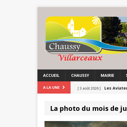
ACCUEIL
CHAUSSY
MAIRIE
Les Aviate
A LA UNE
[ 3 août 2026 ]
Chaussy fa
[ 3 août 2026 ]
La photo du mois de ju
Balade au 
[ 1 août 2026 ]
COMMUNE