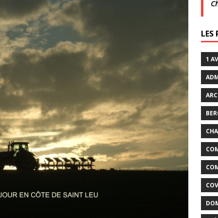
C
xtraordinaires | 26 juillet | Villarceaux
ACTUALITÉS
LES
enclos
ACTUALITÉS DE LA COMMUNE
1 A
ADM
ARC
BER
CHA
COM
COM
COV
DOM