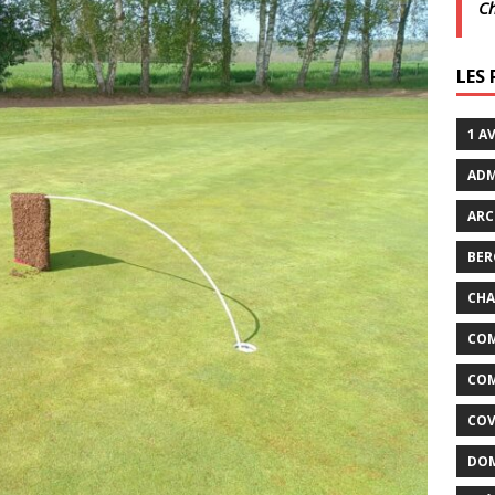
C
xtraordinaires | 26 juillet | Villarceaux
ACTUALITÉS
LES
enclos
ACTUALITÉS DE LA COMMUNE
1 A
ADM
ARC
BER
CHA
COM
COM
COV
DOM