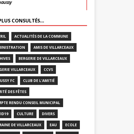
haussy
 PLUS CONSULTÉS…
VRIL
ACTUALITÉS DE LA COMMUNE
INISTRATION
AMIS DE VILLARCEAUX
HIVES
BERGERIE DE VILLARCEAUX
GERIE VILLARCEAUX
CCVS
USSY FC
CLUB DE L'AMITIÉ
ITÉ DES FÊTES
PTE RENDU CONSEIL MUNICIPAL
ID19
CULTURE
DIVERS
AINE DE VILLARCEAUX
EAU
ECOLE