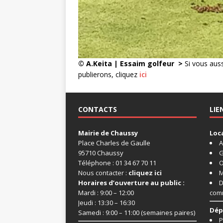
© A.Keita | Essaim golfeur
>
Si vous auss
publierons, cliquez
ici
CONTACTS
LIE
Mairie de Chaussy
Loc
Place Charles de Gaulle
A
95710 Chaussy
G
Téléphone : 01 34 67 70 11
O
Nous contacter :
cliquez ici
M
Horaires d’ouverture au public :
D
Mardi : 9:00 – 12:00
com
Jeudi : 13:30 – 16:30
Dép
Samedi : 9:00 – 11:00 (semaines paires)
P