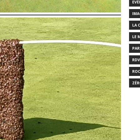
EVÉ
IMA
LA 
LE 
PAR
RDV
RO
ZÉR