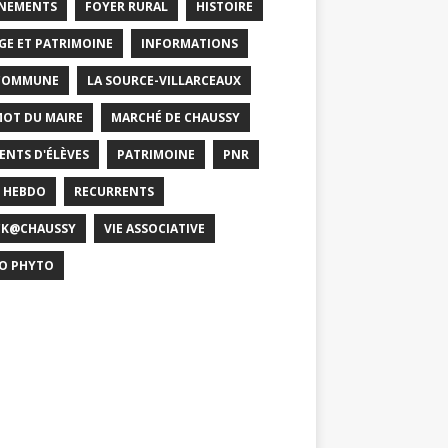
NEMENTS
FOYER RURAL
HISTOIRE
GE ET PATRIMOINE
INFORMATIONS
COMMUNE
LA SOURCE-VILLARCEAUX
MOT DU MAIRE
MARCHÉ DE CHAUSSY
ENTS D'ÉLÈVES
PATRIMOINE
PNR
 HEBDO
RECURRENTS
CK@CHAUSSY
VIE ASSOCIATIVE
O PHYTO