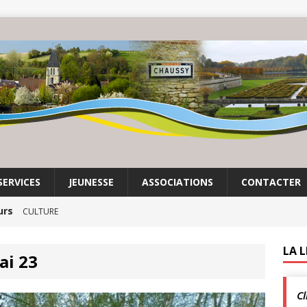
SERVICES
JEUNESSE
ASSOCIATIONS
CONTACTER
urs
CULTURE
it son cinéma
ACTUALITÉS DE LA COMMUNE
LA 
ai 23
crépuscule | Villarceaux | 1 août
ACTUALITÉS DE LA
Cl