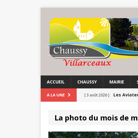
ACCUEIL
CHAUSSY
MAIRIE
Les Aviate
A LA UNE
[ 3 août 2026 ]
Chaussy fa
[ 3 août 2026 ]
La photo du mois de m
Balade au 
[ 1 août 2026 ]
COMMUNE