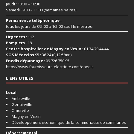
Jeudi : 13:30 – 16:30
Samedi : 9:00 – 11:00 (semaines paires)
Permanence téléphonique :
tous les jours de 09h00 à 16h00 sauf le mercredi
Urgences
: 112
Pompiers
: 18
Centre hospitalier de Magny en Vexin
: 01 34 79 44 44
SOS Médecins
95 : 36 24 (0,12 €/mn)
Enedis dépannage
: 09 726 750 95
https://www.fournisseurs-
electricite.com/enedis
LIENS UTILES
Local
Ambleville
Genainville
Omerville
Magny en Vexin
Développement économique de la communauté de communes
Départemental