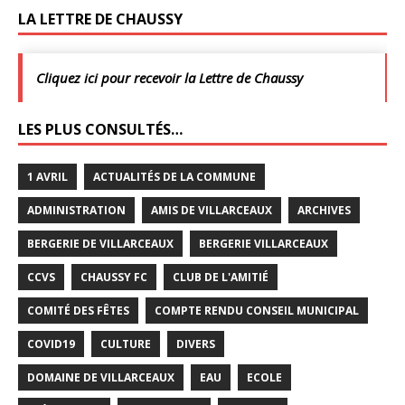
LA LETTRE DE CHAUSSY
Cliquez ici pour recevoir la Lettre de Chaussy
LES PLUS CONSULTÉS…
1 AVRIL
ACTUALITÉS DE LA COMMUNE
ADMINISTRATION
AMIS DE VILLARCEAUX
ARCHIVES
BERGERIE DE VILLARCEAUX
BERGERIE VILLARCEAUX
CCVS
CHAUSSY FC
CLUB DE L'AMITIÉ
COMITÉ DES FÊTES
COMPTE RENDU CONSEIL MUNICIPAL
COVID19
CULTURE
DIVERS
DOMAINE DE VILLARCEAUX
EAU
ECOLE