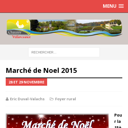
MENU
Marché de Noel 2015
28 ET 29 NOVEMBRE
Eric Duval-Valachs
Foyer rural
Pou
r la
15è