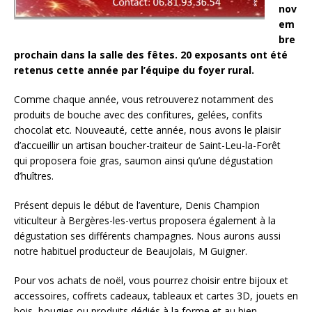
nov
em
bre
prochain dans la salle des fêtes. 20 exposants ont été
retenus cette année par l’équipe du foyer rural.
Comme chaque année, vous retrouverez notamment des
produits de bouche avec des confitures, gelées, confits
chocolat etc. Nouveauté, cette année, nous avons le plaisir
d’accueillir un artisan boucher-traiteur de Saint-Leu-la-Forêt
qui proposera foie gras, saumon ainsi qu’une dégustation
d’huîtres.
Présent depuis le début de l’aventure, Denis Champion
viticulteur à Bergères-les-vertus proposera également à la
dégustation ses différents champagnes. Nous aurons aussi
notre habituel producteur de Beaujolais, M Guigner.
Pour vos achats de noël, vous pourrez choisir entre bijoux et
accessoires, coffrets cadeaux, tableaux et cartes 3D, jouets en
bois, bougies ou produits dédiés à la forme et au bien-