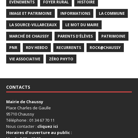
EVÉNEMENTS
FOYER RURAL
HISTOIRE
IMAGE ET PATRIMOINE
INFORMATIONS
LA COMMUNE
LA SOURCE-VILLARCEAUX
LE MOT DU MAIRE
MARCHÉ DE CHAUSSY
PARENTS D'ÉLÈVES
PATRIMOINE
PNR
RDV HEBDO
RECURRENTS
ROCK@CHAUSSY
VIE ASSOCIATIVE
ZÉRO PHYTO
CONTACTS
Mairie de Chaussy
Place Charles de Gaulle
95710 Chaussy
Téléphone : 01 34 67 70 11
Nous contacter :
cliquez ici
Horaires d’ouverture au public :