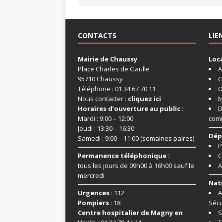
CONTACTS
LIE
Mairie de Chaussy
Loc
Place Charles de Gaulle
A
95710 Chaussy
G
Téléphone : 01 34 67 70 11
O
Nous contacter :
cliquez ici
M
Horaires d’ouverture au public :
D
Mardi : 9:00 – 12:00
com
Jeudi : 13:30 – 16:30
Dép
Samedi : 9:00 – 11:00 (semaines paires)
P
Permanence téléphonique :
C
tous les jours de 09h00 à 16h00 sauf le
A
mercredi
Nat
Urgences
: 112
A
Pompiers
: 18
Sécu
Centre hospitalier de Magny en
S