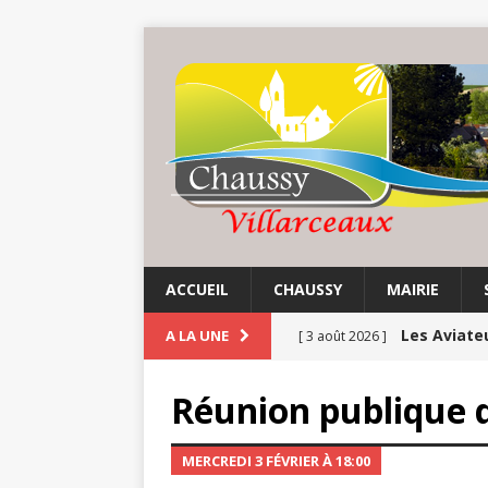
ACCUEIL
CHAUSSY
MAIRIE
Les Aviate
A LA UNE
[ 3 août 2026 ]
Chaussy fa
[ 3 août 2026 ]
Réunion publique 
Balade au 
[ 1 août 2026 ]
MERCREDI 3 FÉVRIER À 18:00
COMMUNE