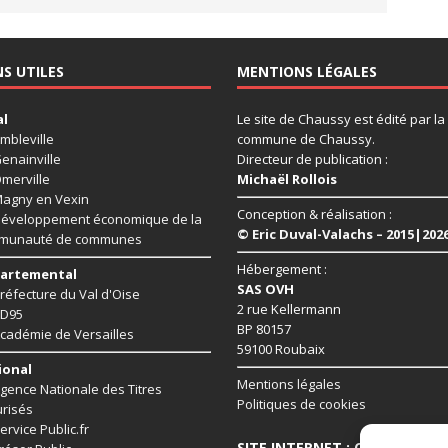
NS UTILES
MENTIONS LÉGALES
al
Le site de Chaussy est édité par la
mbleville
commune de Chaussy.
enainville
Directeur de publication :
merville
Michaël Rollois
agny en Vexin
Conception & réalisation :
éveloppement économique de la
© Eric Duval-Valachs – 2015|202
munauté de communes
Hébergement :
artemental
SAS OVH
réfecture du Val d'Oise
2 rue Kellermann
D95
BP 80157
cadémie de Versailles
59100 Roubaix
ional
Mentions légales
gence Nationale des Titres
Politiques de cookies
risés
ervice Public.fr
SITE INTERNET : CHAUSSY95.