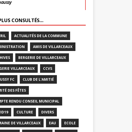
haussy
 PLUS CONSULTÉS…
VRIL
ACTUALITÉS DE LA COMMUNE
INISTRATION
AMIS DE VILLARCEAUX
HIVES
BERGERIE DE VILLARCEAUX
GERIE VILLARCEAUX
CCVS
USSY FC
CLUB DE L'AMITIÉ
ITÉ DES FÊTES
PTE RENDU CONSEIL MUNICIPAL
ID19
CULTURE
DIVERS
AINE DE VILLARCEAUX
EAU
ECOLE