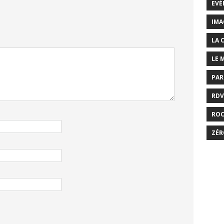
EVÉ
IMA
LA 
LE 
PAR
RDV
RO
ZÉR