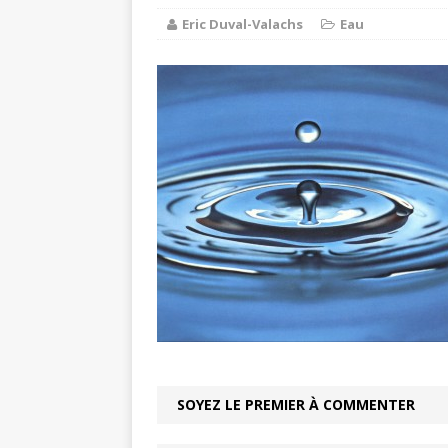
Eric Duval-Valachs
Eau
Balades e
[ 17 juillet 2026 ]
DE LA COMMUNE
Ninon de L
[ 3 août 2026 ]
SOYEZ LE PREMIER À COMMENTER