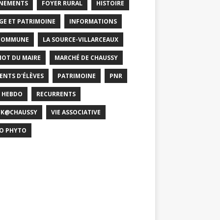
NEMENTS
FOYER RURAL
HISTOIRE
GE ET PATRIMOINE
INFORMATIONS
COMMUNE
LA SOURCE-VILLARCEAUX
MOT DU MAIRE
MARCHÉ DE CHAUSSY
ENTS D'ÉLÈVES
PATRIMOINE
PNR
 HEBDO
RECURRENTS
CK@CHAUSSY
VIE ASSOCIATIVE
O PHYTO