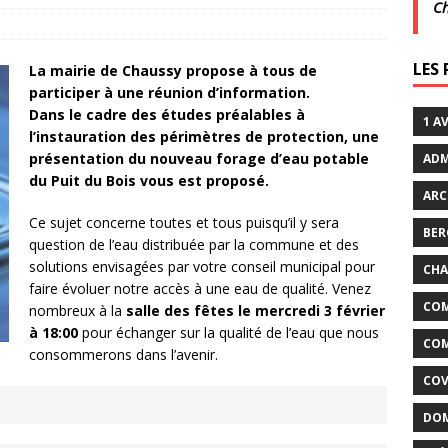
C
xtraordinaires | 26 juillet | Villarceaux
ACTUALITÉS
LES
La mairie de Chaussy propose à tous de
participer à une réunion d’information.
enclos
ACTUALITÉS DE LA COMMUNE
Dans le cadre des études préalables à
1 A
l’instauration des périmètres de protection, une
présentation du nouveau forage d’eau potable
ADM
du Puit du Bois vous est proposé.
ARC
Ce sujet concerne toutes et tous puisqu’il y sera
BER
question de l’eau distribuée par la commune et des
solutions envisagées par votre conseil municipal pour
CHA
faire évoluer notre accès à une eau de qualité. Venez
COM
nombreux à la
salle des fêtes le mercredi 3 février
à 18:00
pour échanger sur la qualité de l’eau que nous
COM
consommerons dans l’avenir.
COV
DOM