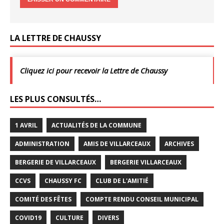
LA LETTRE DE CHAUSSY
Cliquez ici pour recevoir la Lettre de Chaussy
LES PLUS CONSULTÉS…
1 AVRIL
ACTUALITÉS DE LA COMMUNE
ADMINISTRATION
AMIS DE VILLARCEAUX
ARCHIVES
BERGERIE DE VILLARCEAUX
BERGERIE VILLARCEAUX
CCVS
CHAUSSY FC
CLUB DE L'AMITIÉ
COMITÉ DES FÊTES
COMPTE RENDU CONSEIL MUNICIPAL
COVID19
CULTURE
DIVERS