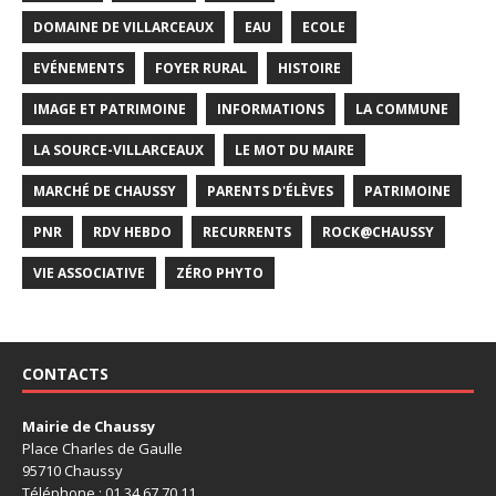
DOMAINE DE VILLARCEAUX
EAU
ECOLE
EVÉNEMENTS
FOYER RURAL
HISTOIRE
IMAGE ET PATRIMOINE
INFORMATIONS
LA COMMUNE
LA SOURCE-VILLARCEAUX
LE MOT DU MAIRE
MARCHÉ DE CHAUSSY
PARENTS D'ÉLÈVES
PATRIMOINE
PNR
RDV HEBDO
RECURRENTS
ROCK@CHAUSSY
VIE ASSOCIATIVE
ZÉRO PHYTO
CONTACTS
Mairie de Chaussy
Place Charles de Gaulle
95710 Chaussy
Téléphone : 01 34 67 70 11