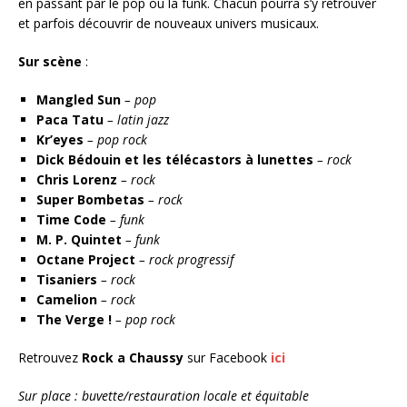
en passant par le pop ou la funk. Chacun pourra s’y retrouver
et parfois découvrir de nouveaux univers musicaux.
Sur scène
:
Mangled Sun
– pop
Paca Tatu
– latin jazz
Kr’eyes
– pop rock
Dick Bédouin et les télécastors à lunettes
– rock
Chris Lorenz
– rock
Super Bombetas
– rock
Time Code
– funk
M. P. Quintet
– funk
Octane Project
–
rock progressif
Tisaniers
– rock
Camelion
– rock
The Verge !
– pop rock
Retrouvez
Rock a Chaussy
sur Facebook
ici
Sur place : buvette/restauration locale et équitable