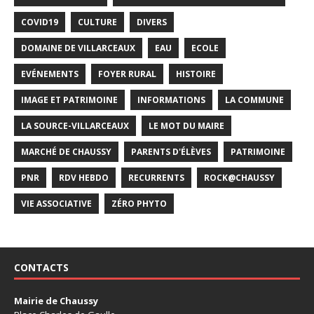
COVID19
CULTURE
DIVERS
DOMAINE DE VILLARCEAUX
EAU
ECOLE
EVÉNEMENTS
FOYER RURAL
HISTOIRE
IMAGE ET PATRIMOINE
INFORMATIONS
LA COMMUNE
LA SOURCE-VILLARCEAUX
LE MOT DU MAIRE
MARCHÉ DE CHAUSSY
PARENTS D'ÉLÈVES
PATRIMOINE
PNR
RDV HEBDO
RECURRENTS
ROCK@CHAUSSY
VIE ASSOCIATIVE
ZÉRO PHYTO
CONTACTS
Mairie de Chaussy