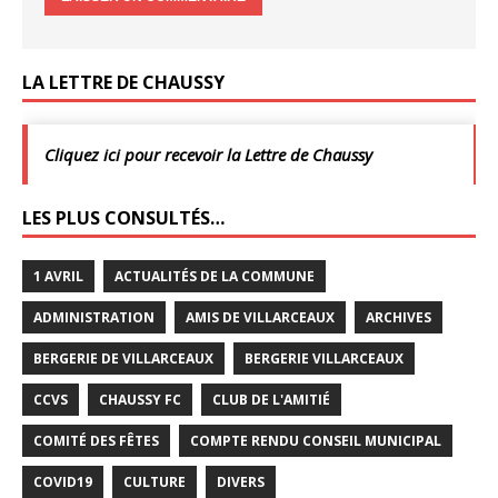
LA LETTRE DE CHAUSSY
Cliquez ici pour recevoir la Lettre de Chaussy
LES PLUS CONSULTÉS…
1 AVRIL
ACTUALITÉS DE LA COMMUNE
ADMINISTRATION
AMIS DE VILLARCEAUX
ARCHIVES
BERGERIE DE VILLARCEAUX
BERGERIE VILLARCEAUX
CCVS
CHAUSSY FC
CLUB DE L'AMITIÉ
COMITÉ DES FÊTES
COMPTE RENDU CONSEIL MUNICIPAL
COVID19
CULTURE
DIVERS