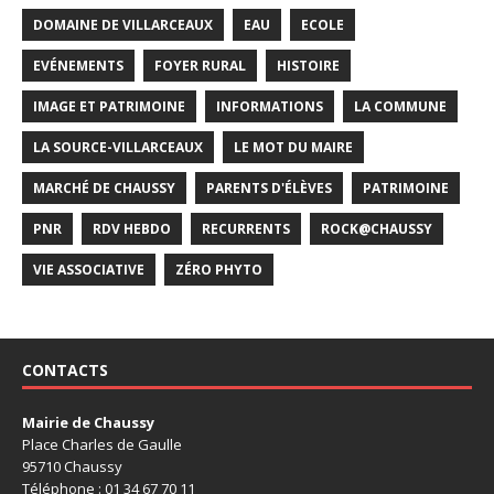
DOMAINE DE VILLARCEAUX
EAU
ECOLE
EVÉNEMENTS
FOYER RURAL
HISTOIRE
IMAGE ET PATRIMOINE
INFORMATIONS
LA COMMUNE
LA SOURCE-VILLARCEAUX
LE MOT DU MAIRE
MARCHÉ DE CHAUSSY
PARENTS D'ÉLÈVES
PATRIMOINE
PNR
RDV HEBDO
RECURRENTS
ROCK@CHAUSSY
VIE ASSOCIATIVE
ZÉRO PHYTO
CONTACTS
Mairie de Chaussy
Place Charles de Gaulle
95710 Chaussy
Téléphone : 01 34 67 70 11