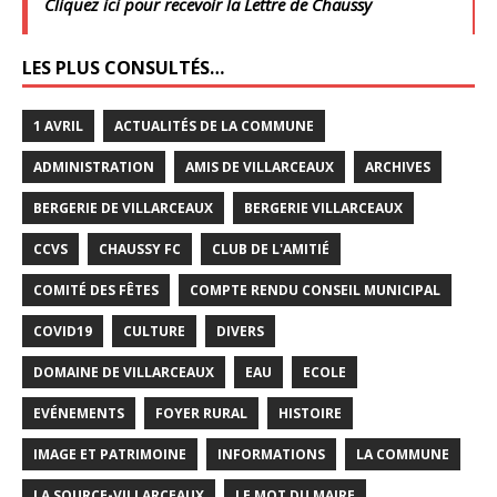
Cliquez ici pour recevoir la Lettre de Chaussy
LES PLUS CONSULTÉS…
1 AVRIL
ACTUALITÉS DE LA COMMUNE
ADMINISTRATION
AMIS DE VILLARCEAUX
ARCHIVES
BERGERIE DE VILLARCEAUX
BERGERIE VILLARCEAUX
CCVS
CHAUSSY FC
CLUB DE L'AMITIÉ
COMITÉ DES FÊTES
COMPTE RENDU CONSEIL MUNICIPAL
COVID19
CULTURE
DIVERS
DOMAINE DE VILLARCEAUX
EAU
ECOLE
EVÉNEMENTS
FOYER RURAL
HISTOIRE
IMAGE ET PATRIMOINE
INFORMATIONS
LA COMMUNE
LA SOURCE-VILLARCEAUX
LE MOT DU MAIRE