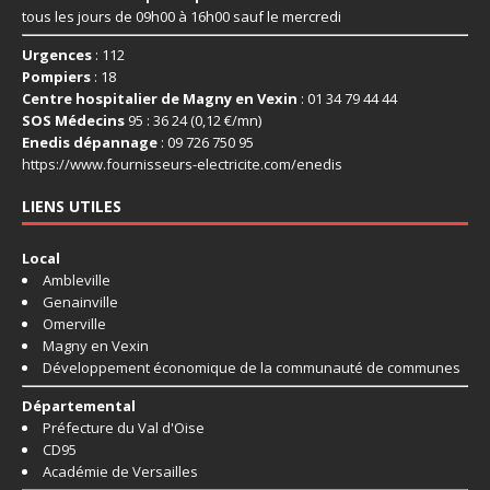
tous les jours de 09h00 à 16h00 sauf le mercredi
Urgences
: 112
Pompiers
: 18
Centre hospitalier de Magny en Vexin
: 01 34 79 44 44
SOS Médecins
95 : 36 24 (0,12 €/mn)
Enedis dépannage
: 09 726 750 95
https://www.fournisseurs-
electricite.com/enedis
LIENS UTILES
Local
Ambleville
Genainville
Omerville
Magny en Vexin
Développement économique de la communauté de communes
Départemental
Préfecture du Val d'Oise
CD95
Académie de Versailles