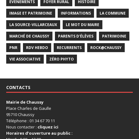
EVÉNEMENTS
FOYER RURAL
HISTOIRE
IMAGE ET PATRIMOINE
INFORMATIONS
LA COMMUNE
LA SOURCE-VILLARCEAUX
LE MOT DU MAIRE
MARCHÉ DE CHAUSSY
PARENTS D'ÉLÈVES
PATRIMOINE
PNR
RDV HEBDO
RECURRENTS
ROCK@CHAUSSY
VIE ASSOCIATIVE
ZÉRO PHYTO
CONTACTS
Mairie de Chaussy
Place Charles de Gaulle
95710 Chaussy
Téléphone : 01 34 67 70 11
Nous contacter :
cliquez ici
Horaires d’ouverture au public :