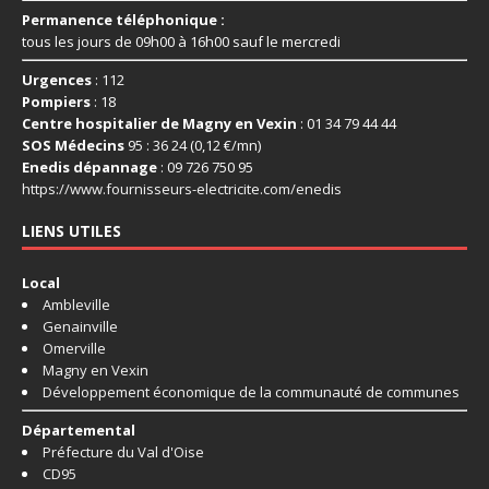
Permanence téléphonique :
tous les jours de 09h00 à 16h00 sauf le mercredi
Urgences
: 112
Pompiers
: 18
Centre hospitalier de Magny en Vexin
: 01 34 79 44 44
SOS Médecins
95 : 36 24 (0,12 €/mn)
Enedis dépannage
: 09 726 750 95
https://www.fournisseurs-
electricite.com/enedis
LIENS UTILES
Local
Ambleville
Genainville
Omerville
Magny en Vexin
Développement économique de la communauté de communes
Départemental
Préfecture du Val d'Oise
CD95