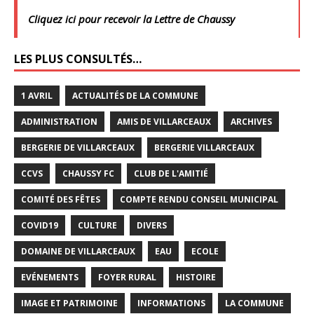
Cliquez ici pour recevoir la Lettre de Chaussy
LES PLUS CONSULTÉS…
1 AVRIL
ACTUALITÉS DE LA COMMUNE
ADMINISTRATION
AMIS DE VILLARCEAUX
ARCHIVES
BERGERIE DE VILLARCEAUX
BERGERIE VILLARCEAUX
CCVS
CHAUSSY FC
CLUB DE L'AMITIÉ
COMITÉ DES FÊTES
COMPTE RENDU CONSEIL MUNICIPAL
COVID19
CULTURE
DIVERS
DOMAINE DE VILLARCEAUX
EAU
ECOLE
EVÉNEMENTS
FOYER RURAL
HISTOIRE
IMAGE ET PATRIMOINE
INFORMATIONS
LA COMMUNE