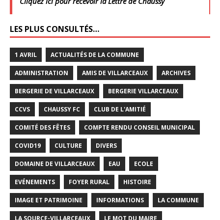
Cliquez ici pour recevoir la Lettre de Chaussy
LES PLUS CONSULTÉS…
1 AVRIL
ACTUALITÉS DE LA COMMUNE
ADMINISTRATION
AMIS DE VILLARCEAUX
ARCHIVES
BERGERIE DE VILLARCEAUX
BERGERIE VILLARCEAUX
CCVS
CHAUSSY FC
CLUB DE L'AMITIÉ
COMITÉ DES FÊTES
COMPTE RENDU CONSEIL MUNICIPAL
COVID19
CULTURE
DIVERS
DOMAINE DE VILLARCEAUX
EAU
ECOLE
EVÉNEMENTS
FOYER RURAL
HISTOIRE
IMAGE ET PATRIMOINE
INFORMATIONS
LA COMMUNE
LA SOURCE-VILLARCEAUX
LE MOT DU MAIRE