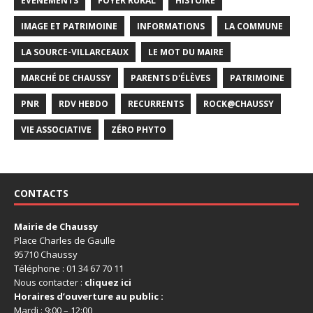
EVÉNEMENTS
FOYER RURAL
HISTOIRE
IMAGE ET PATRIMOINE
INFORMATIONS
LA COMMUNE
LA SOURCE-VILLARCEAUX
LE MOT DU MAIRE
MARCHÉ DE CHAUSSY
PARENTS D'ÉLÈVES
PATRIMOINE
PNR
RDV HEBDO
RECURRENTS
ROCK@CHAUSSY
VIE ASSOCIATIVE
ZÉRO PHYTO
CONTACTS
Mairie de Chaussy
Place Charles de Gaulle
95710 Chaussy
Téléphone : 01 34 67 70 11
Nous contacter :
cliquez ici
Horaires d’ouverture au public :
Mardi : 9:00 – 12:00