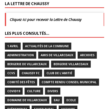
LA LETTRE DE CHAUSSY
Cliquez ici pour recevoir la Lettre de Chaussy
LES PLUS CONSULTÉS…
1 AVRIL
ACTUALITÉS DE LA COMMUNE
ADMINISTRATION
AMIS DE VILLARCEAUX
ARCHIVES
BERGERIE DE VILLARCEAUX
BERGERIE VILLARCEAUX
CCVS
CHAUSSY FC
CLUB DE L'AMITIÉ
COMITÉ DES FÊTES
COMPTE RENDU CONSEIL MUNICIPAL
COVID19
CULTURE
DIVERS
DOMAINE DE VILLARCEAUX
EAU
ECOLE