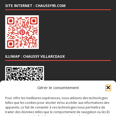
SITE INTERNET : CHAUSSY95.COM
ILLIWAP : CHAUSSY VILLARCEAUX
Gérer le consentement
Pour offrir les meilleures expériences, nous utilisons des technologies
telles que les cookies pour stocker et/ou accéder aux informations des
appareils. Le fait de consentir à ces technologies nous permettra de
INSTA : @CHAUSSY_VILLARCEAUX
traiter des données telles que le comportement de navigation ou les ID