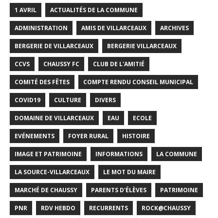
1 AVRIL
ACTUALITÉS DE LA COMMUNE
ADMINISTRATION
AMIS DE VILLARCEAUX
ARCHIVES
BERGERIE DE VILLARCEAUX
BERGERIE VILLARCEAUX
CCVS
CHAUSSY FC
CLUB DE L'AMITIÉ
COMITÉ DES FÊTES
COMPTE RENDU CONSEIL MUNICIPAL
COVID19
CULTURE
DIVERS
DOMAINE DE VILLARCEAUX
EAU
ECOLE
EVÉNEMENTS
FOYER RURAL
HISTOIRE
IMAGE ET PATRIMOINE
INFORMATIONS
LA COMMUNE
LA SOURCE-VILLARCEAUX
LE MOT DU MAIRE
MARCHÉ DE CHAUSSY
PARENTS D'ÉLÈVES
PATRIMOINE
PNR
RDV HEBDO
RECURRENTS
ROCK@CHAUSSY