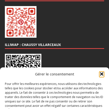
ILLIWAP : CHAUSSY VILLARCEAUX
Gérer le consentement
Pour offrir les meilleures expériences, nous utilisons des technologies
telles que les cookies pour stocker et/ou accéder aux informations des
appareils. Le fait de consentir à ces technologies nous permettra de
INSTA : @CHAUSSY_VILLARCEAUX
traiter des données telles que le comportement de navigation ou les ID
uniques sur ce site. Le fait de ne pas consentir ou de retirer son
consentement peut avoir un effet négatif sur certaines caractéristiques