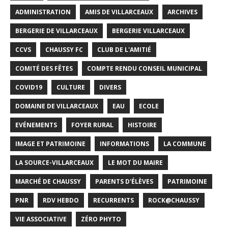
ADMINISTRATION
AMIS DE VILLARCEAUX
ARCHIVES
BERGERIE DE VILLARCEAUX
BERGERIE VILLARCEAUX
CCVS
CHAUSSY FC
CLUB DE L'AMITIÉ
COMITÉ DES FÊTES
COMPTE RENDU CONSEIL MUNICIPAL
COVID19
CULTURE
DIVERS
DOMAINE DE VILLARCEAUX
EAU
ECOLE
EVÉNEMENTS
FOYER RURAL
HISTOIRE
IMAGE ET PATRIMOINE
INFORMATIONS
LA COMMUNE
LA SOURCE-VILLARCEAUX
LE MOT DU MAIRE
MARCHÉ DE CHAUSSY
PARENTS D'ÉLÈVES
PATRIMOINE
PNR
RDV HEBDO
RECURRENTS
ROCK@CHAUSSY
VIE ASSOCIATIVE
ZÉRO PHYTO