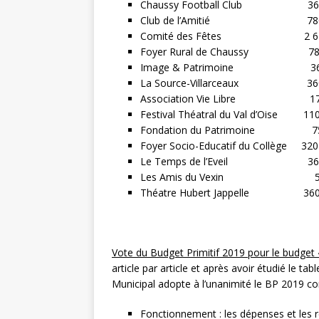
Chaussy Football Club 360
Club de l’Amitié 780
Comité des Fêtes 2 610 € (parti
Foyer Rural de Chaussy 78
Image & Patrimoine 36
La Source-Villarceaux 360
Association Vie Libre 17
Festival Théatral du Val d’Oise 110
Fondation du Patrimoine 75
Foyer Socio-Educatif du Collège 320
Le Temps de l’Eveil 360
Les Amis du Vexin 50
Théatre Hubert Jappelle 360
Vote du Budget Primitif 2019 pour le budge
article par article et après avoir étudié le t
Municipal adopte à l’unanimité le BP 2019 c
Fonctionnement : les dépenses et les r