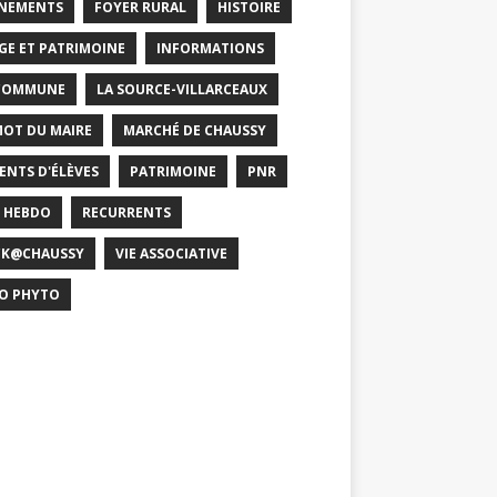
NEMENTS
FOYER RURAL
HISTOIRE
GE ET PATRIMOINE
INFORMATIONS
COMMUNE
LA SOURCE-VILLARCEAUX
MOT DU MAIRE
MARCHÉ DE CHAUSSY
ENTS D'ÉLÈVES
PATRIMOINE
PNR
 HEBDO
RECURRENTS
CK@CHAUSSY
VIE ASSOCIATIVE
O PHYTO