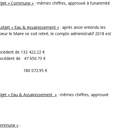
udget « Commune »
: mêmes chiffres, approuvé à l’unanimité
budget « Eau & Assainissement »
: après avoir entendu les
ieur le Maire se soit retiré, le compte administratif 2018 est
excédent de 132 422.22 €
 excédent de 47 650.73 €
ire de 180 072.95 €
dget « Eau & Assainissement »
: mêmes chiffres, approuvé
 commune »
: