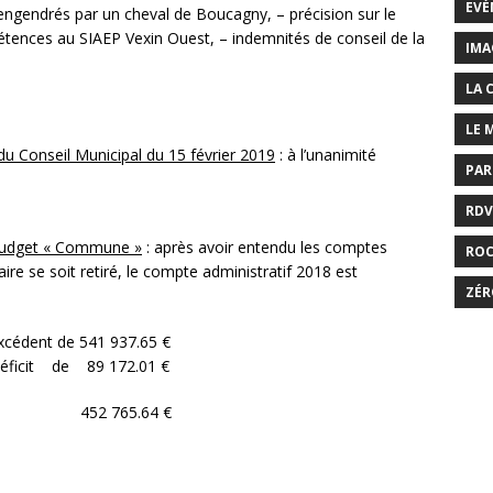
EVÉ
s engendrés par un cheval de Boucagny, – précision sur le
étences au SIAEP Vexin Ouest, – indemnités de conseil de la
IMA
LA 
LE 
u Conseil Municipal du 15 février 2019
: à l’unanimité
PAR
RDV
 budget « Commune »
: après avoir entendu les comptes
RO
aire se soit retiré, le compte administratif 2018 est
ZÉR
excédent de 541 937.65 €
 déficit de 89 172.01 €
ire de 452 765.64 €