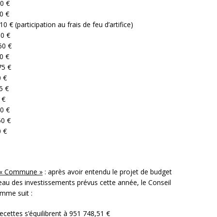
 €
 €
cipation au frais de feu d’artifice)
0 €
0 €
 €
5 €
 €
 €
 €
 €
 €
 €
t « Commune »
: après avoir entendu le projet de budget
ableau des investissements prévus cette année, le Conseil
omme suit :
ecettes s’équilibrent à 951 748,51 €