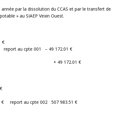
e année par la dissolution du CCAS et par le transfert de
potable » au SIAEP Vexin Ouest.
 €
report au cpte 001 – 49 172.01 €
68: + 49 172.01 €
€
 au cpte 002 507 983.51 €