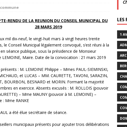
C
la commune
xtraordinaires | 26 juillet | Villarceaux
ACTUALITÉS
LES
TE-RENDU DE LA REUNION DU CONSEIL MUNICIPAL DU
28 MARS 2019
enclos
ACTUALITÉS DE LA COMMUNE
1 A
ux mil dix-neuf, le vingt-huit mars à vingt heures trente
, le Conseil Municipal légalement convoqué, s’est réuni à la
ADM
, en séance publique, sous la présidence de Monsieur
ARC
pe LEMOINE, Maire. Date de la convocation : 21 mars 2019
BER
t présents : M. LEMOINE Philippe – Mmes PAUL-SIEMINSKI,
MICHAUD, et LUCAS – MM. CAURETTE, TAVONI, SARAZIN,
CHA
, BOURBON, BESNARD et MORIN. Formant la majorité
COM
mbres en exercice. Absents excusés : M. ROLLOIS (pouvoir
AURETTE) – Mme MAUNY (pouvoir à M. LEMOINE) –
COM
te : Mme RANKE
COV
UL a été élue secrétaire de séance.
DOM
illers municipaux présents pour ajouter trois délibérations