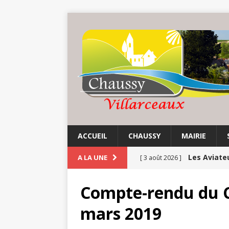
ACCUEIL
CHAUSSY
MAIRIE
Les Aviate
A LA UNE
[ 3 août 2026 ]
Chaussy fa
[ 3 août 2026 ]
Compte-rendu du C
Balade au 
[ 1 août 2026 ]
mars 2019
COMMUNE