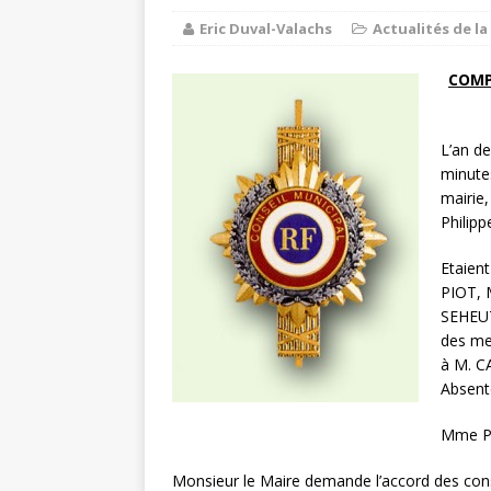
Eric Duval-Valachs
Actualités de 
Balades e
[ 17 juillet 2026 ]
DE LA COMMUNE
COMP
Ninon de L
[ 3 août 2026 ]
L’an de
minutes
mairie
Philip
Etaien
PIOT, 
SEHEUT
des me
à M. C
Absen
Mme PA
Monsieur le Maire demande l’accord des conse