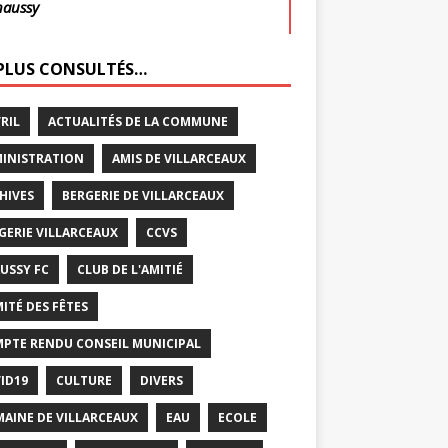
haussy
 PLUS CONSULTÉS…
VRIL
ACTUALITÉS DE LA COMMUNE
INISTRATION
AMIS DE VILLARCEAUX
HIVES
BERGERIE DE VILLARCEAUX
GERIE VILLARCEAUX
CCVS
USSY FC
CLUB DE L'AMITIÉ
ITÉ DES FÊTES
PTE RENDU CONSEIL MUNICIPAL
ID19
CULTURE
DIVERS
AINE DE VILLARCEAUX
EAU
ECOLE