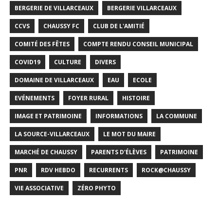
BERGERIE DE VILLARCEAUX
BERGERIE VILLARCEAUX
CCVS
CHAUSSY FC
CLUB DE L'AMITIÉ
COMITÉ DES FÊTES
COMPTE RENDU CONSEIL MUNICIPAL
COVID19
CULTURE
DIVERS
DOMAINE DE VILLARCEAUX
EAU
ECOLE
EVÉNEMENTS
FOYER RURAL
HISTOIRE
IMAGE ET PATRIMOINE
INFORMATIONS
LA COMMUNE
LA SOURCE-VILLARCEAUX
LE MOT DU MAIRE
MARCHÉ DE CHAUSSY
PARENTS D'ÉLÈVES
PATRIMOINE
PNR
RDV HEBDO
RECURRENTS
ROCK@CHAUSSY
VIE ASSOCIATIVE
ZÉRO PHYTO