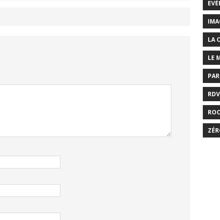
EVÉ
IMA
LA 
LE 
PAR
RDV
RO
ZÉR