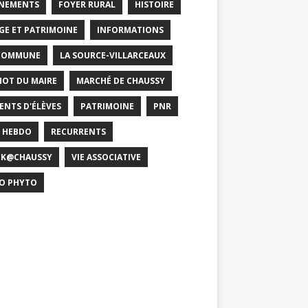
NEMENTS
FOYER RURAL
HISTOIRE
GE ET PATRIMOINE
INFORMATIONS
COMMUNE
LA SOURCE-VILLARCEAUX
MOT DU MAIRE
MARCHÉ DE CHAUSSY
ENTS D'ÉLÈVES
PATRIMOINE
PNR
 HEBDO
RECURRENTS
CK@CHAUSSY
VIE ASSOCIATIVE
O PHYTO