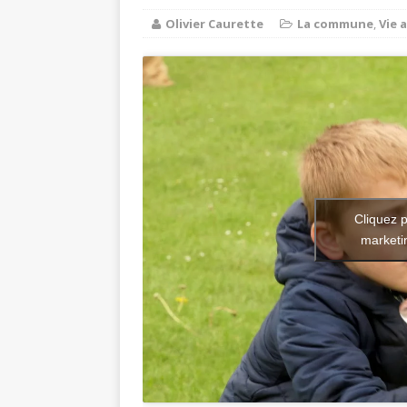
Olivier Caurette
La commune
,
Vie 
Balades e
[ 17 juillet 2026 ]
DE LA COMMUNE
Ninon de L
[ 3 août 2026 ]
Cliquez p
marketin