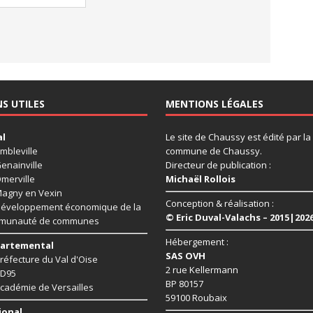
NS UTILES
MENTIONS LÉGALES
al
Le site de Chaussy est édité par la
mbleville
commune de Chaussy.
enainville
Directeur de publication :
merville
Michaël Rollois
agny en Vexin
Conception & réalisation :
éveloppement économique de la
© Eric Duval-Valachs – 2015|202
munauté de communes
Hébergement :
artemental
SAS OVH
réfecture du Val d'Oise
2 rue Kellermann
D95
BP 80157
cadémie de Versailles
59100 Roubaix
ional