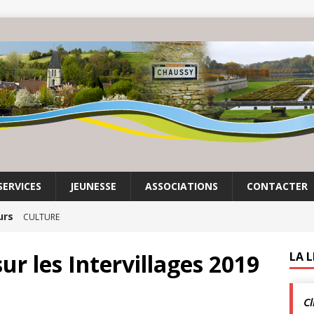
SERVICES
JEUNESSE
ASSOCIATIONS
CONTACTER
urs
CULTURE
it son cinéma
ACTUALITÉS DE LA COMMUNE
ur les Intervillages 2019
LA 
crépuscule | Villarceaux | 1 août
ACTUALITÉS DE LA
Cl