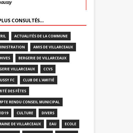
haussy
 PLUS CONSULTÉS…
VRIL
ACTUALITÉS DE LA COMMUNE
INISTRATION
AMIS DE VILLARCEAUX
HIVES
BERGERIE DE VILLARCEAUX
GERIE VILLARCEAUX
CCVS
USSY FC
CLUB DE L'AMITIÉ
ITÉ DES FÊTES
PTE RENDU CONSEIL MUNICIPAL
ID19
CULTURE
DIVERS
AINE DE VILLARCEAUX
EAU
ECOLE