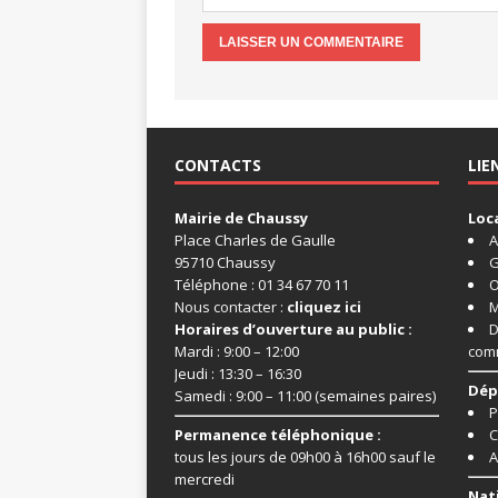
CONTACTS
LIE
Mairie de Chaussy
Loc
Place Charles de Gaulle
A
95710 Chaussy
G
Téléphone : 01 34 67 70 11
O
Nous contacter :
cliquez ici
M
Horaires d’ouverture au public :
D
Mardi : 9:00 – 12:00
com
Jeudi : 13:30 – 16:30
Dép
Samedi : 9:00 – 11:00 (semaines paires)
P
Permanence téléphonique :
C
tous les jours de 09h00 à 16h00 sauf le
A
mercredi
Nat