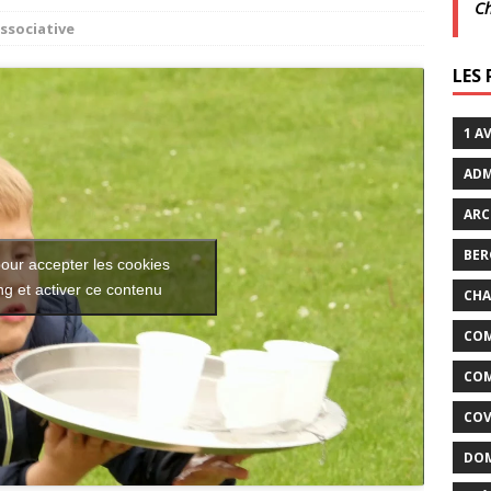
C
associative
xtraordinaires | 26 juillet | Villarceaux
ACTUALITÉS
LES
enclos
ACTUALITÉS DE LA COMMUNE
1 A
ADM
ARC
BER
our accepter les cookies
g et activer ce contenu
CHA
COM
COM
COV
DOM