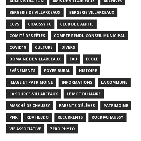
ADMINISTRATION
AMIS DE VILLARCEAUX
ARCHIVES
BERGERIE DE VILLARCEAUX
BERGERIE VILLARCEAUX
CCVS
CHAUSSY FC
CLUB DE L'AMITIÉ
COMITÉ DES FÊTES
COMPTE RENDU CONSEIL MUNICIPAL
COVID19
CULTURE
DIVERS
DOMAINE DE VILLARCEAUX
EAU
ECOLE
EVÉNEMENTS
FOYER RURAL
HISTOIRE
IMAGE ET PATRIMOINE
INFORMATIONS
LA COMMUNE
LA SOURCE-VILLARCEAUX
LE MOT DU MAIRE
MARCHÉ DE CHAUSSY
PARENTS D'ÉLÈVES
PATRIMOINE
PNR
RDV HEBDO
RECURRENTS
ROCK@CHAUSSY
VIE ASSOCIATIVE
ZÉRO PHYTO