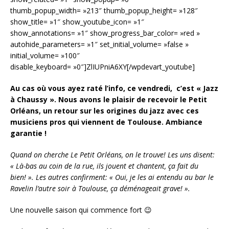
thumb_popup_width= »213″ thumb_popup_height= »128″
show_title= »1″ show_youtube_icon= »1″
show_annotations= »1″ show_progress_bar_color= »red »
autohide_parameters= »1″ set_initial_volume= »false »
initial_volume= »100″
disable_keyboard= »0″]ZlIUPniA6XY[/wpdevart_youtube]
Au cas où vous ayez raté l’info, ce vendredi, c’est « Jazz
à Chaussy ». Nous avons le plaisir de recevoir le Petit
Orléans, un retour sur les origines du jazz avec ces
musiciens pros qui viennent de Toulouse. Ambiance
garantie !
Quand on cherche Le Petit Orléans, on le trouve! Les uns disent:
« Là-bas au coin de la rue, ils jouent et chantent, ça fait du
bien! ». Les autres confirment: « Oui, je les ai entendu au bar le
Ravelin l’autre soir à Toulouse, ça déménageait grave! ».
Une nouvelle saison qui commence fort 😉