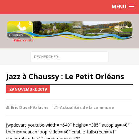
MENU
Jazz à Chaussy : Le Petit Orléans
29 NOVEMBRE 2019
Eric Duval-Valachs
Actualités de la commune
[wpdevart_youtube width= »640″ height= »385″ autoplay= »0″
theme= »dark » loop_video= »0″ enable_fullscreen= »1″
show_related= »1″ show_popup= »0″