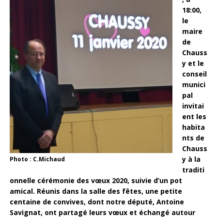
18:00,
le
maire
de
Chauss
y et le
conseil
munici
pal
invitai
ent les
habita
nts de
Chauss
y à la
Photo : C.Michaud
traditi
onnelle cérémonie des vœux 2020, suivie d’un pot
amical. Réunis dans la salle des fêtes, une petite
centaine de convives, dont notre député, Antoine
Savignat, ont partagé leurs vœux et échangé autour