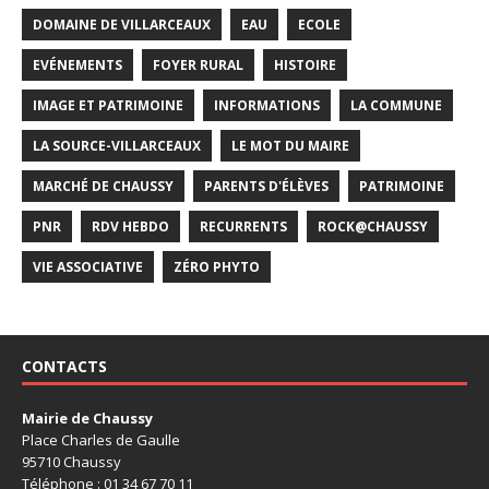
DOMAINE DE VILLARCEAUX
EAU
ECOLE
EVÉNEMENTS
FOYER RURAL
HISTOIRE
IMAGE ET PATRIMOINE
INFORMATIONS
LA COMMUNE
LA SOURCE-VILLARCEAUX
LE MOT DU MAIRE
MARCHÉ DE CHAUSSY
PARENTS D'ÉLÈVES
PATRIMOINE
PNR
RDV HEBDO
RECURRENTS
ROCK@CHAUSSY
VIE ASSOCIATIVE
ZÉRO PHYTO
CONTACTS
Mairie de Chaussy
Place Charles de Gaulle
95710 Chaussy
Téléphone : 01 34 67 70 11