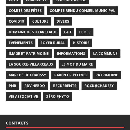
COMITÉ DES FÊTES
COMPTE RENDU CONSEIL MUNICIPAL
COVID19
CULTURE
DIVERS
DOMAINE DE VILLARCEAUX
EAU
ECOLE
EVÉNEMENTS
FOYER RURAL
HISTOIRE
IMAGE ET PATRIMOINE
INFORMATIONS
LA COMMUNE
LA SOURCE-VILLARCEAUX
LE MOT DU MAIRE
MARCHÉ DE CHAUSSY
PARENTS D'ÉLÈVES
PATRIMOINE
PNR
RDV HEBDO
RECURRENTS
ROCK@CHAUSSY
VIE ASSOCIATIVE
ZÉRO PHYTO
CONTACTS