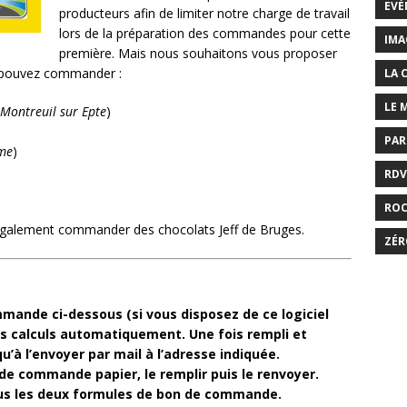
EVÉ
producteurs afin de limiter notre charge de travail
lors de la préparation des commandes pour cette
IMA
première. Mais nous souhaitons vous proposer
s pouvez commander :
LA 
LE 
Montreuil sur Epte
)
PAR
ôme
)
RDV
RO
 également commander des chocolats Jeff de Bruges.
ZÉR
commande
ci-dessous
(si vous disposez de ce logiciel
 les calculs automatiquement. Une fois rempli et
qu’à l’envoyer par mail à l’adresse indiquée.
de commande papier, le remplir puis le renvoyer.
ous les deux formules de bon de commande.