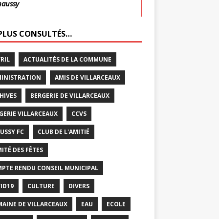
haussy
 PLUS CONSULTÉS…
VRIL
ACTUALITÉS DE LA COMMUNE
INISTRATION
AMIS DE VILLARCEAUX
HIVES
BERGERIE DE VILLARCEAUX
GERIE VILLARCEAUX
CCVS
USSY FC
CLUB DE L'AMITIÉ
ITÉ DES FÊTES
PTE RENDU CONSEIL MUNICIPAL
ID19
CULTURE
DIVERS
AINE DE VILLARCEAUX
EAU
ECOLE