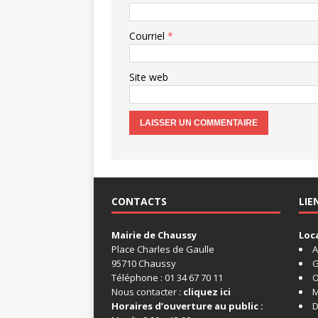
Courriel
*
Site web
CONTACTS
LIE
Mairie de Chaussy
Loc
Place Charles de Gaulle
A
95710 Chaussy
G
Téléphone : 01 34 67 70 11
O
Nous contacter :
cliquez ici
M
Horaires d’ouverture au public :
D