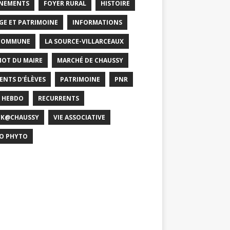
NEMENTS
FOYER RURAL
HISTOIRE
GE ET PATRIMOINE
INFORMATIONS
COMMUNE
LA SOURCE-VILLARCEAUX
MOT DU MAIRE
MARCHÉ DE CHAUSSY
ENTS D'ÉLÈVES
PATRIMOINE
PNR
 HEBDO
RECURRENTS
CK@CHAUSSY
VIE ASSOCIATIVE
O PHYTO