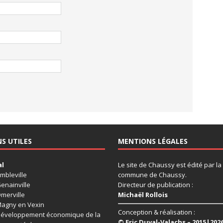
NS UTILES
MENTIONS LÉGALES
al
Le site de Chaussy est édité par la
mbleville
commune de Chaussy.
enainville
Directeur de publication :
merville
Michaël Rollois
agny en Vexin
Conception & réalisation :
éveloppement économique de la
© Eric Duval-Valachs – 2015|202