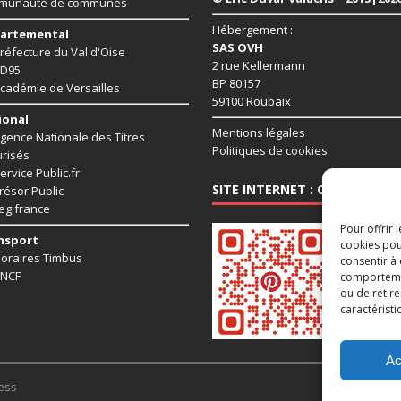
munauté de communes
Hébergement :
artemental
SAS OVH
réfecture du Val d'Oise
2 rue Kellermann
D95
BP 80157
cadémie de Versailles
59100 Roubaix
ional
Mentions légales
gence Nationale des Titres
Politiques de cookies
risés
ervice Public.fr
SITE INTERNET : CHAUSSY95.
résor Public
egifrance
Pour offrir 
nsport
cookies pou
oraires Timbus
consentir à
NCF
comportement
ou de retire
caractéristi
Ac
ess