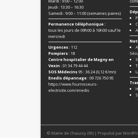
Mardi : 9:00 – 12:00
com
Jeudi : 13:30 – 16:30
Dép
Samedi : 9:00 – 11:00 (semaines paires)
P
Permanence téléphonique :
C
tous les jours de 09h00 à 16h00 sauf le
A
mercredi
Nat
Urgences
: 112
A
Pompiers
: 18
Sécu
Centre hospitalier de Magny en
S
Vexin
: 01 34 79 44 44
T
SOS Médecins
95 : 36 24 (0,12 €/mn)
L
Enedis dépannage
: 09 726 750 95
Tra
https://www.fournisseurs-
H
electricite.com/enedis
S
© Mairie de Chaussy (95) | Propulsé par WordPr