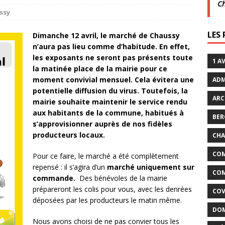
C
ssy
xtraordinaires | 26 juillet | Villarceaux
ACTUALITÉS
LES
Dimanche 12 avril, le marché de Chaussy
n’aura pas lieu comme d’habitude. En effet,
enclos
ACTUALITÉS DE LA COMMUNE
les exposants ne seront pas présents toute
1 A
la matinée place de la mairie pour ce
moment convivial mensuel. Cela évitera une
ADM
potentielle diffusion du virus.
Toutefois, la
ARC
mairie souhaite maintenir le service rendu
aux habitants de la commune, habitués à
BER
s’approvisionner auprès de nos fidèles
producteurs locaux.
CHA
COM
Pour ce faire, le marché a été complètement
repensé : il s’agira d’un
marché uniquement sur
COM
commande.
Des bénévoles de la mairie
prépareront les colis pour vous, avec les denrées
COV
déposées par les producteurs le matin même.
DOM
Nous avons choisi de ne pas convier tous les