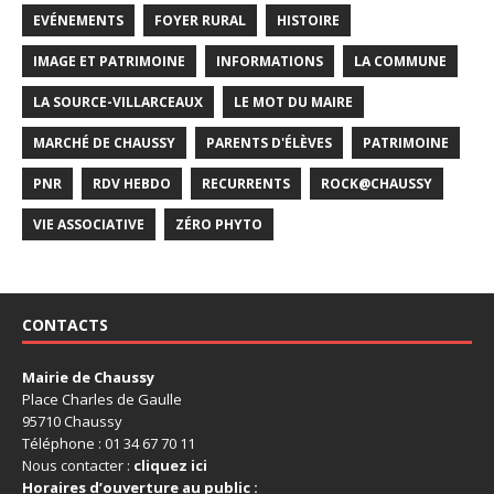
EVÉNEMENTS
FOYER RURAL
HISTOIRE
IMAGE ET PATRIMOINE
INFORMATIONS
LA COMMUNE
LA SOURCE-VILLARCEAUX
LE MOT DU MAIRE
MARCHÉ DE CHAUSSY
PARENTS D'ÉLÈVES
PATRIMOINE
PNR
RDV HEBDO
RECURRENTS
ROCK@CHAUSSY
VIE ASSOCIATIVE
ZÉRO PHYTO
CONTACTS
Mairie de Chaussy
Place Charles de Gaulle
95710 Chaussy
Téléphone : 01 34 67 70 11
Nous contacter :
cliquez ici
Horaires d’ouverture au public :