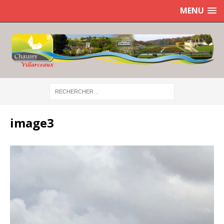
MENU
image3