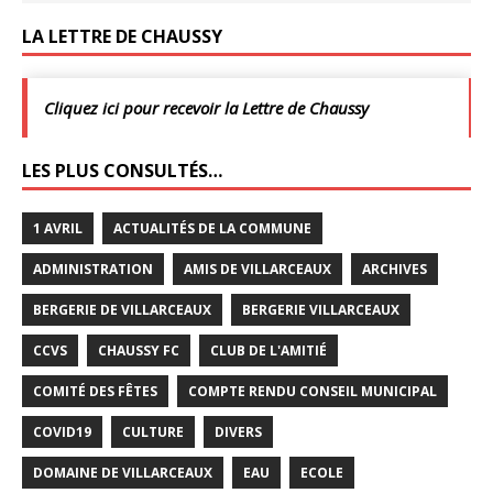
LA LETTRE DE CHAUSSY
Cliquez ici pour recevoir la Lettre de Chaussy
LES PLUS CONSULTÉS…
1 AVRIL
ACTUALITÉS DE LA COMMUNE
ADMINISTRATION
AMIS DE VILLARCEAUX
ARCHIVES
BERGERIE DE VILLARCEAUX
BERGERIE VILLARCEAUX
CCVS
CHAUSSY FC
CLUB DE L'AMITIÉ
COMITÉ DES FÊTES
COMPTE RENDU CONSEIL MUNICIPAL
COVID19
CULTURE
DIVERS
DOMAINE DE VILLARCEAUX
EAU
ECOLE