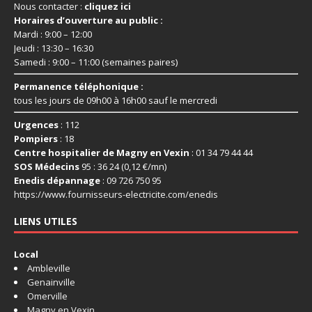
Nous contacter :
cliquez ici
Horaires d’ouverture au public :
Mardi : 9:00 – 12:00
Jeudi : 13:30 – 16:30
Samedi : 9:00 – 11:00 (semaines paires)
Permanence téléphonique :
tous les jours de 09h00 à 16h00 sauf le mercredi
Urgences
: 112
Pompiers
: 18
Centre hospitalier de Magny en Vexin
: 01 34 79 44 44
SOS Médecins
95 : 36 24 (0,12 €/mn)
Enedis dépannage
: 09 726 750 95
https://www.fournisseurs-
electricite.com/enedis
LIENS UTILES
Local
Ambleville
Genainville
Omerville
Magny en Vexin