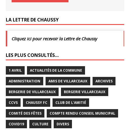
LA LETTRE DE CHAUSSY
Cliquez ici pour recevoir la Lettre de Chaussy
LES PLUS CONSULTÉS…
1 AVRIL
ACTUALITÉS DE LA COMMUNE
ADMINISTRATION
AMIS DE VILLARCEAUX
ARCHIVES
BERGERIE DE VILLARCEAUX
BERGERIE VILLARCEAUX
CCVS
CHAUSSY FC
CLUB DE L'AMITIÉ
COMITÉ DES FÊTES
COMPTE RENDU CONSEIL MUNICIPAL
COVID19
CULTURE
DIVERS