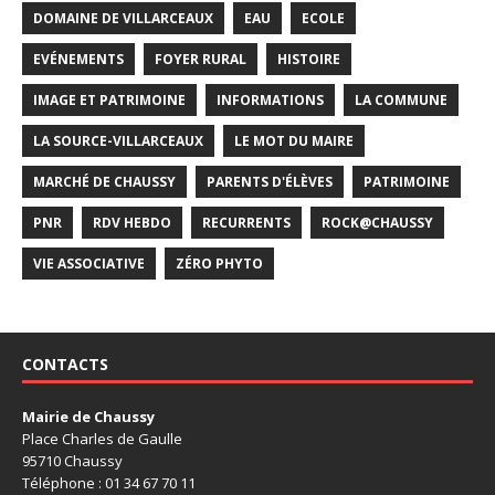
DOMAINE DE VILLARCEAUX
EAU
ECOLE
EVÉNEMENTS
FOYER RURAL
HISTOIRE
IMAGE ET PATRIMOINE
INFORMATIONS
LA COMMUNE
LA SOURCE-VILLARCEAUX
LE MOT DU MAIRE
MARCHÉ DE CHAUSSY
PARENTS D'ÉLÈVES
PATRIMOINE
PNR
RDV HEBDO
RECURRENTS
ROCK@CHAUSSY
VIE ASSOCIATIVE
ZÉRO PHYTO
CONTACTS
Mairie de Chaussy
Place Charles de Gaulle
95710 Chaussy
Téléphone : 01 34 67 70 11