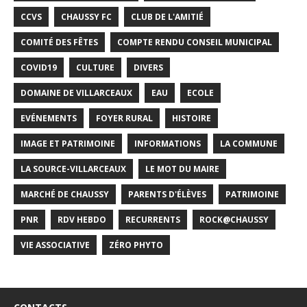
CCVS
CHAUSSY FC
CLUB DE L'AMITIÉ
COMITÉ DES FÊTES
COMPTE RENDU CONSEIL MUNICIPAL
COVID19
CULTURE
DIVERS
DOMAINE DE VILLARCEAUX
EAU
ECOLE
EVÉNEMENTS
FOYER RURAL
HISTOIRE
IMAGE ET PATRIMOINE
INFORMATIONS
LA COMMUNE
LA SOURCE-VILLARCEAUX
LE MOT DU MAIRE
MARCHÉ DE CHAUSSY
PARENTS D'ÉLÈVES
PATRIMOINE
PNR
RDV HEBDO
RECURRENTS
ROCK@CHAUSSY
VIE ASSOCIATIVE
ZÉRO PHYTO