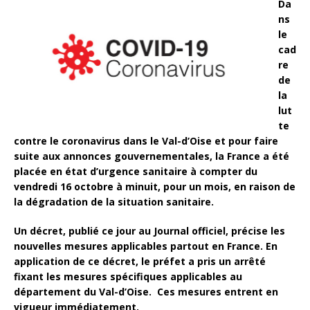
Da
ns
le
cad
re
de
la
lut
te
contre le coronavirus dans le Val-d’Oise et pour faire
s
uite aux annonces gouvernementales, la France a été
placée en état d’urgence sanitaire à compter du
vendredi 16 octobre à minuit, pour un mois, en raison de
la dégradation de la situation sanitaire.
Un décret, publié ce jour au Journal officiel, précise les
nouvelles mesures applicables partout en France. En
application de ce décret, le préfet a pris un arrêté
fixant les mesures spécifiques applicables au
département du Val-d’Oise. Ces mesures entrent en
vigueur immédiatement.