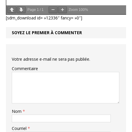
Page
1
/
1
Zoom
100%
[sdm_download id= »12336″ fancy= »0″]
SOYEZ LE PREMIER À COMMENTER
Votre adresse e-mail ne sera pas publiée.
Commentaire
Nom
*
Courriel
*