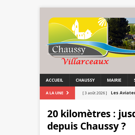
ACCUEIL
CHAUSSY
MAIRIE
Les Aviate
A LA UNE
[ 3 août 2026 ]
Chaussy fa
[ 3 août 2026 ]
20 kilomètres : jus
Balade au 
[ 1 août 2026 ]
depuis Chaussy ?
COMMUNE