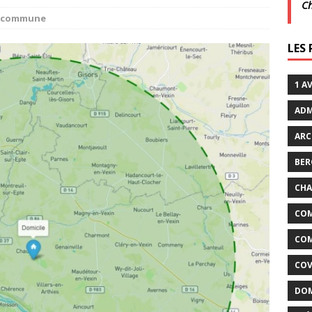
C
la commune
xtraordinaires | 26 juillet | Villarceaux
ACTUALITÉS
LES
enclos
ACTUALITÉS DE LA COMMUNE
1 A
ADM
ARC
BER
CHA
COM
COM
COV
DOM