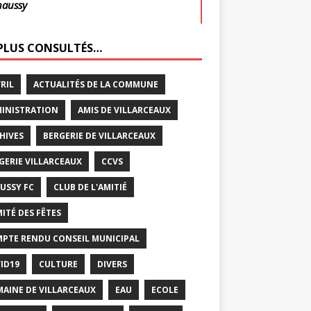
haussy
 PLUS CONSULTÉS…
VRIL
ACTUALITÉS DE LA COMMUNE
INISTRATION
AMIS DE VILLARCEAUX
HIVES
BERGERIE DE VILLARCEAUX
GERIE VILLARCEAUX
CCVS
USSY FC
CLUB DE L'AMITIÉ
ITÉ DES FÊTES
PTE RENDU CONSEIL MUNICIPAL
ID19
CULTURE
DIVERS
AINE DE VILLARCEAUX
EAU
ECOLE