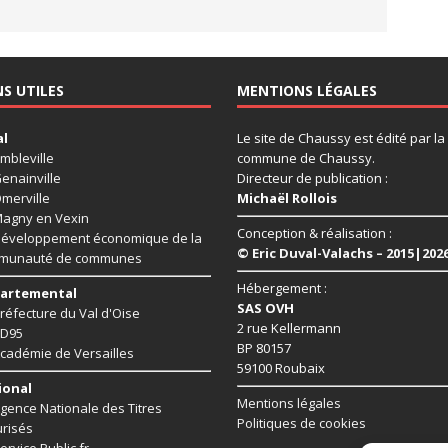
NS UTILES
MENTIONS LÉGALES
al
Le site de Chaussy est édité par la
mbleville
commune de Chaussy.
enainville
Directeur de publication :
merville
Michaël Rollois
agny en Vexin
Conception & réalisation :
éveloppement économique de la
© Eric Duval-Valachs – 2015|202
munauté de communes
Hébergement :
artemental
SAS OVH
réfecture du Val d'Oise
2 rue Kellermann
D95
BP 80157
cadémie de Versailles
59100 Roubaix
ional
Mentions légales
gence Nationale des Titres
Politiques de cookies
risés