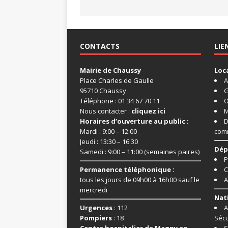
CONTACTS
LIE
Mairie de Chaussy
Loc
Place Charles de Gaulle
A
95710 Chaussy
G
Téléphone : 01 34 67 70 11
O
Nous contacter :
cliquez ici
M
Horaires d’ouverture au public :
D
Mardi : 9:00 – 12:00
com
Jeudi : 13:30 – 16:30
Dép
Samedi : 9:00 – 11:00 (semaines paires)
P
Permanence téléphonique :
C
tous les jours de 09h00 à 16h00 sauf le
A
mercredi
Nat
Urgences
: 112
A
Pompiers
: 18
Sécu