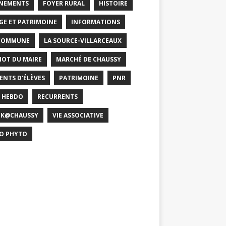
NEMENTS
FOYER RURAL
HISTOIRE
GE ET PATRIMOINE
INFORMATIONS
COMMUNE
LA SOURCE-VILLARCEAUX
MOT DU MAIRE
MARCHÉ DE CHAUSSY
ENTS D'ÉLÈVES
PATRIMOINE
PNR
 HEBDO
RECURRENTS
CK@CHAUSSY
VIE ASSOCIATIVE
O PHYTO