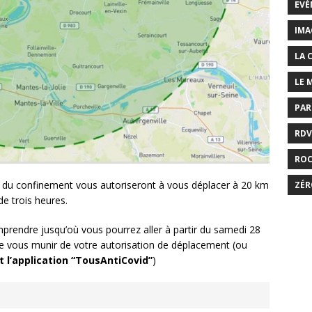
EVÉ
IMA
LA 
LE 
PAR
RDV
RO
ns du confinement vous autoriseront à vous déplacer à 20 km
ZÉR
 trois heures.
rendre jusqu’où vous pourrez aller à partir du samedi 28
me vous munir de votre autorisation de déplacement (ou
 l’application “TousAntiCovid”
)