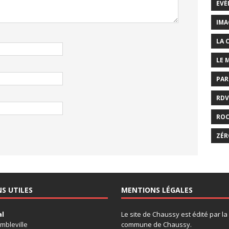
EVÉ
IMA
LA 
LE 
PAR
RDV
RO
ZÉR
NS UTILES
MENTIONS LÉGALES
al
Le site de Chaussy est édité par la
mbleville
commune de Chaussy.