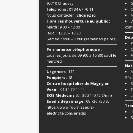
95710 Chaussy
G
Téléphone : 01 34 67 70 11
O
Nous contacter :
cliquez ici
M
Horaires d’ouverture au public :
D
Mardi : 9:00 – 12:00
com
Jeudi : 13:30 – 16:30
Dép
Samedi : 9:00 – 11:00 (semaines paires)
P
Permanence téléphonique :
C
tous les jours de 09h00 à 16h00 sauf le
A
mercredi
Nat
Urgences
: 112
A
Pompiers
: 18
Sécu
Centre hospitalier de Magny en
S
Vexin
: 01 34 79 44 44
T
SOS Médecins
95 : 36 24 (0,12 €/mn)
L
Enedis dépannage
: 09 726 750 95
Tra
https://www.fournisseurs-
H
electricite.com/enedis
S