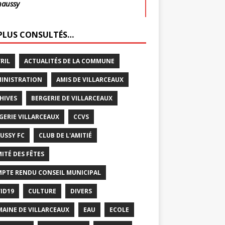
haussy
 PLUS CONSULTÉS…
VRIL
ACTUALITÉS DE LA COMMUNE
INISTRATION
AMIS DE VILLARCEAUX
HIVES
BERGERIE DE VILLARCEAUX
GERIE VILLARCEAUX
CCVS
USSY FC
CLUB DE L'AMITIÉ
ITÉ DES FÊTES
PTE RENDU CONSEIL MUNICIPAL
ID19
CULTURE
DIVERS
AINE DE VILLARCEAUX
EAU
ECOLE