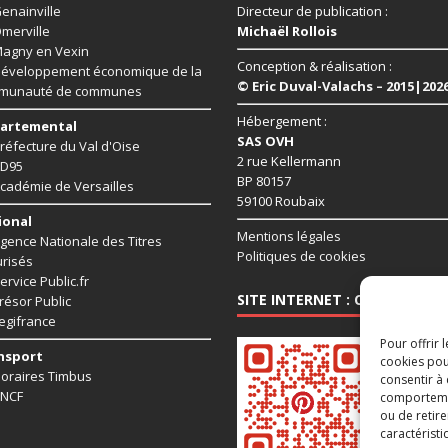
enainville
Directeur de publication :
merville
Michaël Rollois
agny en Vexin
Conception & réalisation :
éveloppement économique de la
© Eric Duval-Valachs – 2015|202
munauté de communes
Hébergement :
artemental
SAS OVH
réfecture du Val d'Oise
2 rue Kellermann
D95
BP 80157
cadémie de Versailles
59100 Roubaix
ional
Mentions légales
gence Nationale des Titres
Politiques de cookies
risés
ervice Public.fr
SITE INTERNET : CHAUSSY95.
résor Public
egifrance
Pour offrir 
nsport
cookies pou
oraires Timbus
consentir à
NCF
comportement
ou de retire
caractéristi