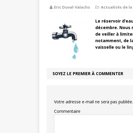
Eric Duval-Valachs
Actualités de 
Balades e
[ 17 juillet 2026 ]
Le réservoir d’ea
DE LA COMMUNE
décembre. Nous r
Ninon de L
[ 3 août 2026 ]
de veiller à limit
notamment, de lav
vaisselle ou le li
SOYEZ LE PREMIER À COMMENTER
Votre adresse e-mail ne sera pas publiée.
Commentaire