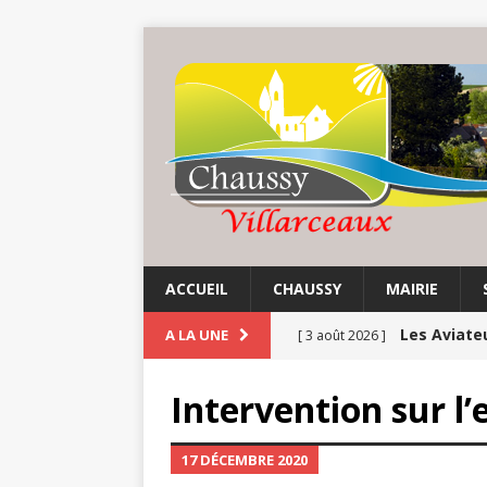
ACCUEIL
CHAUSSY
MAIRIE
Les Aviate
A LA UNE
[ 3 août 2026 ]
Chaussy fa
[ 3 août 2026 ]
Intervention sur l
Balade au 
[ 1 août 2026 ]
17 DÉCEMBRE 2020
COMMUNE