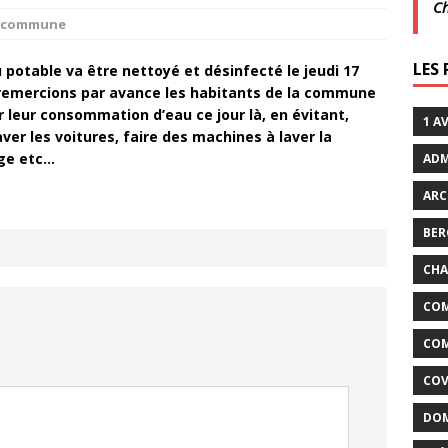
C
la commune
xtraordinaires | 26 juillet | Villarceaux
ACTUALITÉS
LES
u potable va être nettoyé et désinfecté le jeudi 17
emercions par avance les habitants de la commune
enclos
ACTUALITÉS DE LA COMMUNE
er leur consommation d’eau ce jour là, en évitant,
1 A
er les voitures, faire des machines à laver la
nge etc…
ADM
ARC
BER
CHA
COM
COM
COV
DOM