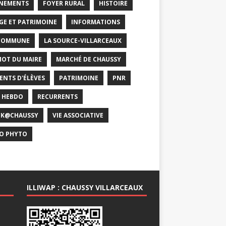
NEMENTS
FOYER RURAL
HISTOIRE
GE ET PATRIMOINE
INFORMATIONS
COMMUNE
LA SOURCE-VILLARCEAUX
MOT DU MAIRE
MARCHÉ DE CHAUSSY
ENTS D'ÉLÈVES
PATRIMOINE
PNR
 HEBDO
RECURRENTS
CK@CHAUSSY
VIE ASSOCIATIVE
O PHYTO
ILLIWAP : CHAUSSY VILLARCEAUX