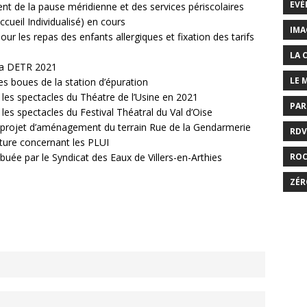
EVÉ
ent de la pause méridienne et des services périscolaires
ccueil Individualisé) en cours
IMA
our les repas des enfants allergiques et fixation des tarifs
LA 
 la DETR 2021
LE 
s boues de la station d’épuration
 les spectacles du Théatre de l’Usine en 2021
PAR
 les spectacles du Festival Théatral du Val d’Oise
le projet d’aménagement du terrain Rue de la Gendarmerie
RDV
cture concernant les PLUI
ribuée par le Syndicat des Eaux de Villers-en-Arthies
RO
ZÉR