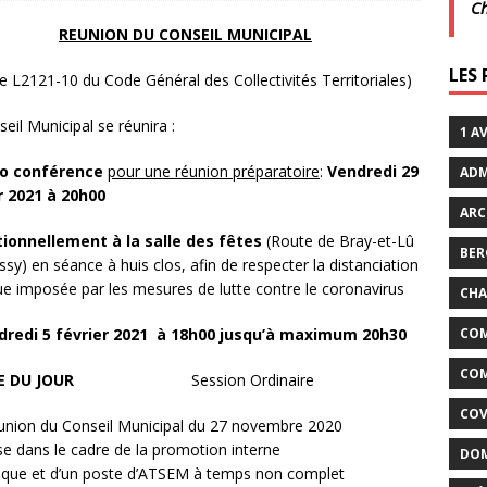
C
crépuscule | Villarceaux | 1 août
ACTUALITÉS DE LA
REUNION DU CONSEIL MUNICIPAL
LES
cle L2121-10 du Code Général des Collectivités Territoriales)
it son cinéma
ACTUALITÉS DE LA COMMUNE
eil Municipal se réunira :
1 A
io conférence
pour une réunion préparatoire
:
Vendredi 29
ADM
r 2021 à 20h00
ARC
ionnellement à la salle des fêtes
(Route de Bray-et-Lû
BER
sy) en séance à huis clos, afin de respecter la distanciation
ue imposée par les mesures de lutte contre le coronavirus
CHA
dredi 5 février 2021 à 18h00 jusqu’à maximum 20h30
COM
COM
E DU JOUR
Session Ordinaire
COV
union du Conseil Municipal du 27 novembre 2020
se dans le cadre de la promotion interne
DOM
nique et d’un poste d’ATSEM à temps non complet