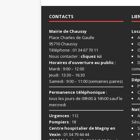
CONTACTS
LIE
Mairie de Chaussy
Loc
Place Charles de Gaulle
A
95710 Chaussy
G
Téléphone : 01 34 67 70 11
O
Nous contacter :
cliquez ici
M
Horaires d’ouverture au public :
D
Mardi : 9:00 – 12:00
com
Jeudi : 13:30 – 16:30
Dép
Samedi : 9:00 – 11:00 (semaines paires)
P
Permanence téléphonique :
C
tous les jours de 09h00 à 16h00 sauf le
A
mercredi
Nat
Urgences
: 112
A
Pompiers
: 18
Sécu
Centre hospitalier de Magny en
S
Vexin
: 01 34 79 44 44
T