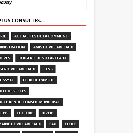
haussy
 PLUS CONSULTÉS…
VRIL
ACTUALITÉS DE LA COMMUNE
INISTRATION
AMIS DE VILLARCEAUX
HIVES
BERGERIE DE VILLARCEAUX
GERIE VILLARCEAUX
CCVS
USSY FC
CLUB DE L'AMITIÉ
ITÉ DES FÊTES
PTE RENDU CONSEIL MUNICIPAL
ID19
CULTURE
DIVERS
AINE DE VILLARCEAUX
EAU
ECOLE