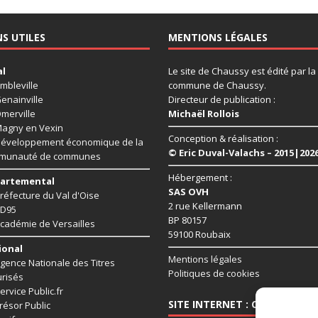
NS UTILES
MENTIONS LÉGALES
al
Le site de Chaussy est édité par la
mbleville
commune de Chaussy.
enainville
Directeur de publication :
merville
Michaël Rollois
agny en Vexin
Conception & réalisation :
éveloppement économique de la
© Eric Duval-Valachs – 2015|202
munauté de communes
Hébergement :
artemental
SAS OVH
réfecture du Val d'Oise
2 rue Kellermann
D95
BP 80157
cadémie de Versailles
59100 Roubaix
ional
Mentions légales
gence Nationale des Titres
Politiques de cookies
risés
ervice Public.fr
SITE INTERNET : CHAUSSY95.
résor Public