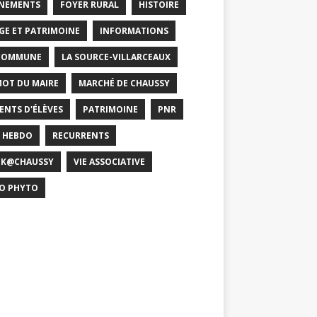
NEMENTS
FOYER RURAL
HISTOIRE
GE ET PATRIMOINE
INFORMATIONS
COMMUNE
LA SOURCE-VILLARCEAUX
MOT DU MAIRE
MARCHÉ DE CHAUSSY
ENTS D'ÉLÈVES
PATRIMOINE
PNR
 HEBDO
RECURRENTS
CK@CHAUSSY
VIE ASSOCIATIVE
O PHYTO