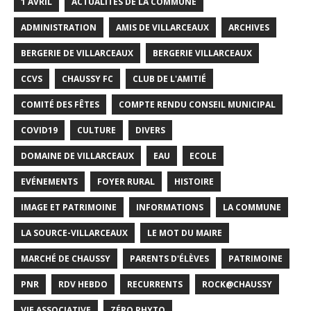
1 AVRIL
ACTUALITÉS DE LA COMMUNE
ADMINISTRATION
AMIS DE VILLARCEAUX
ARCHIVES
BERGERIE DE VILLARCEAUX
BERGERIE VILLARCEAUX
CCVS
CHAUSSY FC
CLUB DE L'AMITIÉ
COMITÉ DES FÊTES
COMPTE RENDU CONSEIL MUNICIPAL
COVID19
CULTURE
DIVERS
DOMAINE DE VILLARCEAUX
EAU
ECOLE
EVÉNEMENTS
FOYER RURAL
HISTOIRE
IMAGE ET PATRIMOINE
INFORMATIONS
LA COMMUNE
LA SOURCE-VILLARCEAUX
LE MOT DU MAIRE
MARCHÉ DE CHAUSSY
PARENTS D'ÉLÈVES
PATRIMOINE
PNR
RDV HEBDO
RECURRENTS
ROCK@CHAUSSY
VIE ASSOCIATIVE
ZÉRO PHYTO