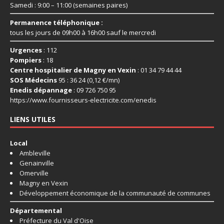
Samedi : 9:00 – 11:00 (semaines paires)
Permanence téléphonique :
tous les jours de 09h00 à 16h00 sauf le mercredi
Urgences
: 112
Pompiers
: 18
Centre hospitalier de Magny en Vexin
: 01 34 79 44 44
SOS Médecins
95 : 36 24 (0,12 €/mn)
Enedis dépannage
: 09 726 750 95
https://www.fournisseurs-
electricite.com/enedis
LIENS UTILES
Local
Ambleville
Genainville
Omerville
Magny en Vexin
Développement économique de la communauté de communes
Départemental
Préfecture du Val d'Oise