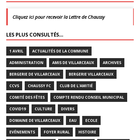
Cliquez ici pour recevoir la Lettre de Chaussy
LES PLUS CONSULTÉS…
1 AVRIL
ACTUALITÉS DE LA COMMUNE
ADMINISTRATION
AMIS DE VILLARCEAUX
ARCHIVES
BERGERIE DE VILLARCEAUX
BERGERIE VILLARCEAUX
CCVS
CHAUSSY FC
CLUB DE L'AMITIÉ
COMITÉ DES FÊTES
COMPTE RENDU CONSEIL MUNICIPAL
COVID19
CULTURE
DIVERS
DOMAINE DE VILLARCEAUX
EAU
ECOLE
EVÉNEMENTS
FOYER RURAL
HISTOIRE