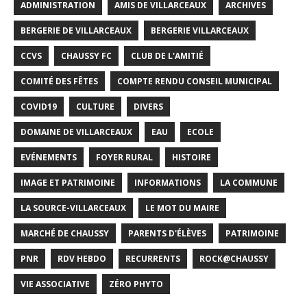
ADMINISTRATION
AMIS DE VILLARCEAUX
ARCHIVES
BERGERIE DE VILLARCEAUX
BERGERIE VILLARCEAUX
CCVS
CHAUSSY FC
CLUB DE L'AMITIÉ
COMITÉ DES FÊTES
COMPTE RENDU CONSEIL MUNICIPAL
COVID19
CULTURE
DIVERS
DOMAINE DE VILLARCEAUX
EAU
ECOLE
EVÉNEMENTS
FOYER RURAL
HISTOIRE
IMAGE ET PATRIMOINE
INFORMATIONS
LA COMMUNE
LA SOURCE-VILLARCEAUX
LE MOT DU MAIRE
MARCHÉ DE CHAUSSY
PARENTS D'ÉLÈVES
PATRIMOINE
PNR
RDV HEBDO
RECURRENTS
ROCK@CHAUSSY
VIE ASSOCIATIVE
ZÉRO PHYTO