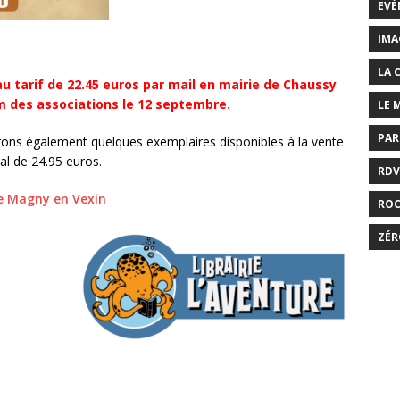
EVÉ
IMA
LA 
u tarif de 22.45 euros par mail en mairie de Chaussy
 des associations le 12 septembre.
LE 
PAR
rons également quelques exemplaires disponibles à la vente
l de 24.95 euros.
RDV
 de Magny en Vexin
RO
ZÉR