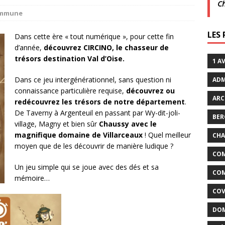
C
commune
crépuscule | Villarceaux | 1 août
ACTUALITÉS DE LA
LES
Dans cette ère « tout numérique », pour cette fin
d’année,
découvrez CIRCINO, le chasseur de
it son cinéma
ACTUALITÉS DE LA COMMUNE
trésors destination Val d’Oise.
1 A
Dans ce jeu intergénérationnel, sans question ni
ADM
connaissance particulière requise,
découvrez ou
ARC
redécouvrez les trésors de notre département
.
De Taverny à Argenteuil en passant par Wy-dit-joli-
BER
village, Magny et bien sûr
Chaussy avec le
magnifique domaine de Villarceaux
! Quel meilleur
CHA
moyen que de les découvrir de manière ludique ?
COM
Un jeu simple qui se joue avec des dés et sa
COM
mémoire…
COV
DOM