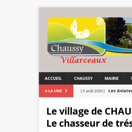
ACCUEIL
CHAUSSY
MAIRIE
Les Aviate
A LA UNE
[ 5 août 2026 ]
Etés | Tho
[ 4 août 2026 ]
Le village de CHA
CULTURE
Le chasseur de trés
Ninon de L
[ 3 août 2026 ]