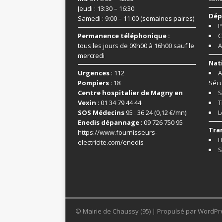
Jeudi : 13:30 – 16:30
Dép
Samedi : 9:00 – 11:00 (semaines paires)
P
Permanence téléphonique :
C
tous les jours de 09h00 à 16h00 sauf le
A
mercredi
Nat
Urgences
: 112
A
Pompiers
: 18
Sécu
Centre hospitalier de Magny en
S
Vexin
: 01 34 79 44 44
T
SOS Médecins
95 : 36 24 (0,12 €/mn)
L
Enedis dépannage
: 09 726 750 95
Tra
https://www.fournisseurs-
H
electricite.com/enedis
S
© Mairie de Chaussy (95) | Propulsé par WordPr