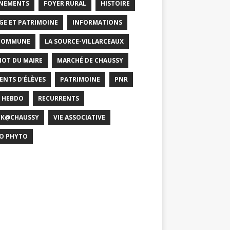
NEMENTS
FOYER RURAL
HISTOIRE
GE ET PATRIMOINE
INFORMATIONS
COMMUNE
LA SOURCE-VILLARCEAUX
MOT DU MAIRE
MARCHÉ DE CHAUSSY
ENTS D'ÉLÈVES
PATRIMOINE
PNR
 HEBDO
RECURRENTS
CK@CHAUSSY
VIE ASSOCIATIVE
O PHYTO