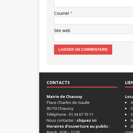
Courriel
*
Site web
CONTACTS
LIE
Mairie de Chaussy
Loc
Place Charles de Gaulle
A
95710 Chaussy
G
Téléphone : 01 34 67 70 11
O
Nous contacter :
cliquez ici
M
Horaires d’ouverture au public :
D
Mardi : 9:00 – 12:00
com