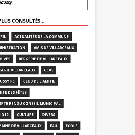
haussy
 PLUS CONSULTÉS…
VRIL
ACTUALITÉS DE LA COMMUNE
INISTRATION
AMIS DE VILLARCEAUX
HIVES
BERGERIE DE VILLARCEAUX
GERIE VILLARCEAUX
CCVS
USSY FC
CLUB DE L'AMITIÉ
ITÉ DES FÊTES
PTE RENDU CONSEIL MUNICIPAL
ID19
CULTURE
DIVERS
AINE DE VILLARCEAUX
EAU
ECOLE