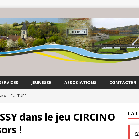
SERVICES
JEUNESSE
ASSOCIATIONS
CONTACTER
urs
CULTURE
mas Lesigne | Exposition à Chaussy Villarceaux
USSY dans le jeu CIRCINO
LA 
ors !
Cl
enclos
ACTUALITÉS DE LA COMMUNE