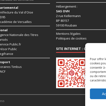
Hébergement :
artemental
SAS OVH
réfecture du Val d'Oise
2 rue Kellermann
D95
BP 80157
cadémie de Versailles
59100 Roubaix
ional
Mentions légales
gence Nationale des Titres
Politiques de cookies
risés
ervice Public.fr
SITE INTERNET : CHAUSSY95.
résor Public
egifrance
Pour offrir 
nsport
cookies pou
oraires Timbus
consentir à
NCF
comportement
ou de retire
caractéristi
Ac
ess