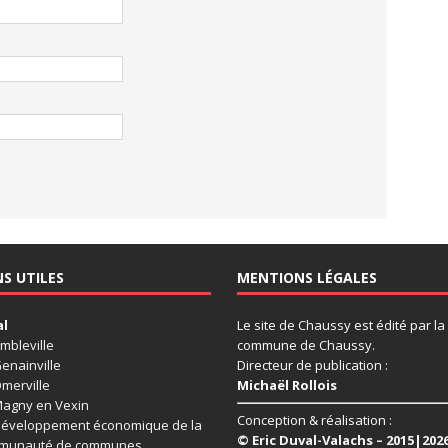
NS UTILES
MENTIONS LÉGALES
al
Le site de Chaussy est édité par la
mbleville
commune de Chaussy.
enainville
Directeur de publication :
merville
Michaël Rollois
agny en Vexin
Conception & réalisation :
éveloppement économique de la
© Eric Duval-Valachs – 2015|202
munauté de communes