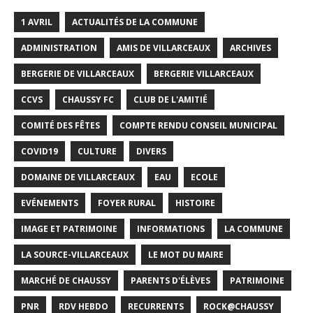
1 AVRIL
ACTUALITÉS DE LA COMMUNE
ADMINISTRATION
AMIS DE VILLARCEAUX
ARCHIVES
BERGERIE DE VILLARCEAUX
BERGERIE VILLARCEAUX
CCVS
CHAUSSY FC
CLUB DE L'AMITIÉ
COMITÉ DES FÊTES
COMPTE RENDU CONSEIL MUNICIPAL
COVID19
CULTURE
DIVERS
DOMAINE DE VILLARCEAUX
EAU
ECOLE
EVÉNEMENTS
FOYER RURAL
HISTOIRE
IMAGE ET PATRIMOINE
INFORMATIONS
LA COMMUNE
LA SOURCE-VILLARCEAUX
LE MOT DU MAIRE
MARCHÉ DE CHAUSSY
PARENTS D'ÉLÈVES
PATRIMOINE
PNR
RDV HEBDO
RECURRENTS
ROCK@CHAUSSY