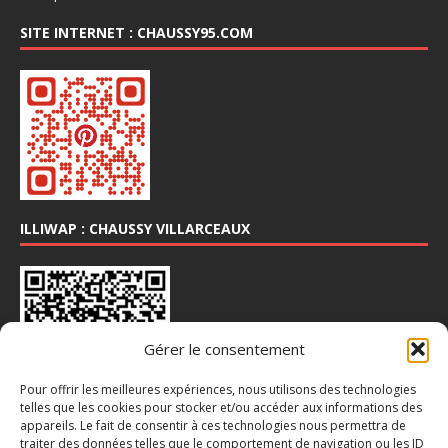
SITE INTERNET : CHAUSSY95.COM
ILLIWAP : CHAUSSY VILLARCEAUX
Gérer le consentement
Pour offrir les meilleures expériences, nous utilisons des technologies
telles que les cookies pour stocker et/ou accéder aux informations des
appareils. Le fait de consentir à ces technologies nous permettra de
INSTA : @CHAUSSY_VILLARCEAUX
traiter des données telles que le comportement de navigation ou les ID