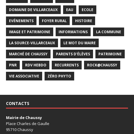
DOMAINE DE VILLARCEAUX
EAU
ECOLE
EVÉNEMENTS
FOYER RURAL
HISTOIRE
IMAGE ET PATRIMOINE
INFORMATIONS
LA COMMUNE
LA SOURCE-VILLARCEAUX
LE MOT DU MAIRE
MARCHÉ DE CHAUSSY
PARENTS D'ÉLÈVES
PATRIMOINE
PNR
RDV HEBDO
RECURRENTS
ROCK@CHAUSSY
VIE ASSOCIATIVE
ZÉRO PHYTO
CONTACTS
Mairie de Chaussy
Place Charles de Gaulle
95710 Chaussy