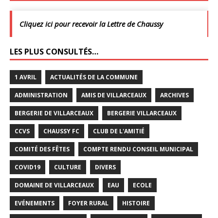
Cliquez ici pour recevoir la Lettre de Chaussy
LES PLUS CONSULTÉS…
1 AVRIL
ACTUALITÉS DE LA COMMUNE
ADMINISTRATION
AMIS DE VILLARCEAUX
ARCHIVES
BERGERIE DE VILLARCEAUX
BERGERIE VILLARCEAUX
CCVS
CHAUSSY FC
CLUB DE L'AMITIÉ
COMITÉ DES FÊTES
COMPTE RENDU CONSEIL MUNICIPAL
COVID19
CULTURE
DIVERS
DOMAINE DE VILLARCEAUX
EAU
ECOLE
EVÉNEMENTS
FOYER RURAL
HISTOIRE