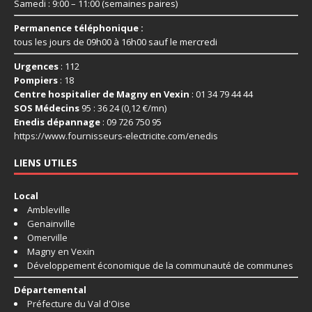
Samedi : 9:00 – 11:00 (semaines paires)
Permanence téléphonique :
tous les jours de 09h00 à 16h00 sauf le mercredi
Urgences
: 112
Pompiers
: 18
Centre hospitalier de Magny en Vexin
: 01 34 79 44 44
SOS Médecins
95 : 36 24 (0,12 €/mn)
Enedis dépannage
: 09 726 750 95
https://www.fournisseurs-
electricite.com/enedis
LIENS UTILES
Local
Ambleville
Genainville
Omerville
Magny en Vexin
Développement économique de la communauté de communes
Départemental
Préfecture du Val d'Oise