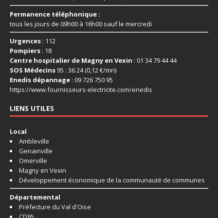
Permanence téléphonique :
tous les jours de 09h00 à 16h00 sauf le mercredi
Urgences
: 112
Pompiers
: 18
Centre hospitalier de Magny en Vexin
: 01 34 79 44 44
SOS Médecins
95 : 36 24 (0,12 €/mn)
Enedis dépannage
: 09 726 750 95
https://www.fournisseurs-
electricite.com/enedis
LIENS UTILES
Local
Ambleville
Genainville
Omerville
Magny en Vexin
Développement économique de la communauté de communes
Départemental
Préfecture du Val d'Oise
CD95