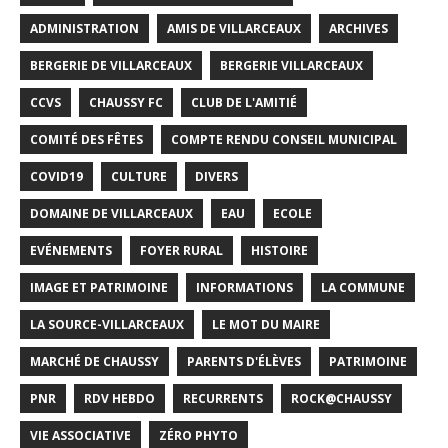
ADMINISTRATION
AMIS DE VILLARCEAUX
ARCHIVES
BERGERIE DE VILLARCEAUX
BERGERIE VILLARCEAUX
CCVS
CHAUSSY FC
CLUB DE L'AMITIÉ
COMITÉ DES FÊTES
COMPTE RENDU CONSEIL MUNICIPAL
COVID19
CULTURE
DIVERS
DOMAINE DE VILLARCEAUX
EAU
ECOLE
EVÉNEMENTS
FOYER RURAL
HISTOIRE
IMAGE ET PATRIMOINE
INFORMATIONS
LA COMMUNE
LA SOURCE-VILLARCEAUX
LE MOT DU MAIRE
MARCHÉ DE CHAUSSY
PARENTS D'ÉLÈVES
PATRIMOINE
PNR
RDV HEBDO
RECURRENTS
ROCK@CHAUSSY
VIE ASSOCIATIVE
ZÉRO PHYTO