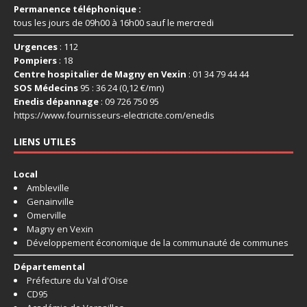
Permanence téléphonique :
tous les jours de 09h00 à 16h00 sauf le mercredi
Urgences
: 112
Pompiers
: 18
Centre hospitalier de Magny en Vexin
: 01 34 79 44 44
SOS Médecins
95 : 36 24 (0,12 €/mn)
Enedis dépannage
: 09 726 750 95
https://www.fournisseurs-
electricite.com/enedis
LIENS UTILES
Local
Ambleville
Genainville
Omerville
Magny en Vexin
Développement économique de la communauté de communes
Départemental
Préfecture du Val d'Oise
CD95