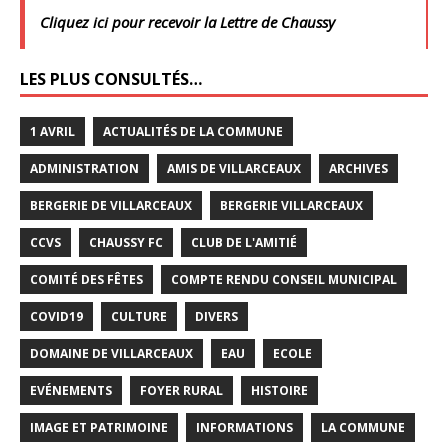
Cliquez ici pour recevoir la Lettre de Chaussy
LES PLUS CONSULTÉS…
1 AVRIL
ACTUALITÉS DE LA COMMUNE
ADMINISTRATION
AMIS DE VILLARCEAUX
ARCHIVES
BERGERIE DE VILLARCEAUX
BERGERIE VILLARCEAUX
CCVS
CHAUSSY FC
CLUB DE L'AMITIÉ
COMITÉ DES FÊTES
COMPTE RENDU CONSEIL MUNICIPAL
COVID19
CULTURE
DIVERS
DOMAINE DE VILLARCEAUX
EAU
ECOLE
EVÉNEMENTS
FOYER RURAL
HISTOIRE
IMAGE ET PATRIMOINE
INFORMATIONS
LA COMMUNE