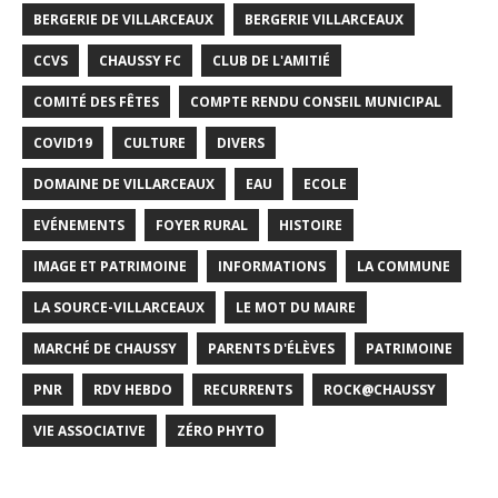
BERGERIE DE VILLARCEAUX
BERGERIE VILLARCEAUX
CCVS
CHAUSSY FC
CLUB DE L'AMITIÉ
COMITÉ DES FÊTES
COMPTE RENDU CONSEIL MUNICIPAL
COVID19
CULTURE
DIVERS
DOMAINE DE VILLARCEAUX
EAU
ECOLE
EVÉNEMENTS
FOYER RURAL
HISTOIRE
IMAGE ET PATRIMOINE
INFORMATIONS
LA COMMUNE
LA SOURCE-VILLARCEAUX
LE MOT DU MAIRE
MARCHÉ DE CHAUSSY
PARENTS D'ÉLÈVES
PATRIMOINE
PNR
RDV HEBDO
RECURRENTS
ROCK@CHAUSSY
VIE ASSOCIATIVE
ZÉRO PHYTO