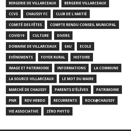
BERGERIE DE VILLARCEAUX
BERGERIE VILLARCEAUX
CCVS
CHAUSSY FC
CLUB DE L'AMITIÉ
COMITÉ DES FÊTES
COMPTE RENDU CONSEIL MUNICIPAL
COVID19
CULTURE
DIVERS
DOMAINE DE VILLARCEAUX
EAU
ECOLE
EVÉNEMENTS
FOYER RURAL
HISTOIRE
IMAGE ET PATRIMOINE
INFORMATIONS
LA COMMUNE
LA SOURCE-VILLARCEAUX
LE MOT DU MAIRE
MARCHÉ DE CHAUSSY
PARENTS D'ÉLÈVES
PATRIMOINE
PNR
RDV HEBDO
RECURRENTS
ROCK@CHAUSSY
VIE ASSOCIATIVE
ZÉRO PHYTO