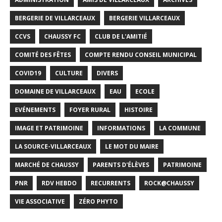
BERGERIE DE VILLARCEAUX
BERGERIE VILLARCEAUX
CCVS
CHAUSSY FC
CLUB DE L'AMITIÉ
COMITÉ DES FÊTES
COMPTE RENDU CONSEIL MUNICIPAL
COVID19
CULTURE
DIVERS
DOMAINE DE VILLARCEAUX
EAU
ECOLE
EVÉNEMENTS
FOYER RURAL
HISTOIRE
IMAGE ET PATRIMOINE
INFORMATIONS
LA COMMUNE
LA SOURCE-VILLARCEAUX
LE MOT DU MAIRE
MARCHÉ DE CHAUSSY
PARENTS D'ÉLÈVES
PATRIMOINE
PNR
RDV HEBDO
RECURRENTS
ROCK@CHAUSSY
VIE ASSOCIATIVE
ZÉRO PHYTO