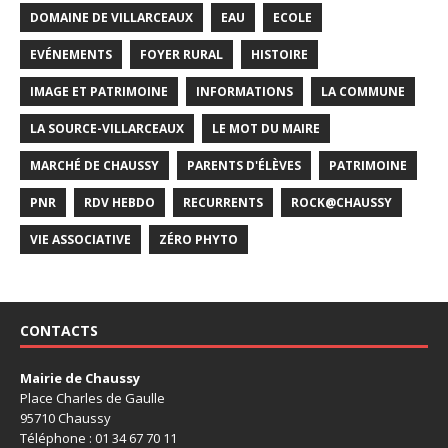
DOMAINE DE VILLARCEAUX
EAU
ECOLE
EVÉNEMENTS
FOYER RURAL
HISTOIRE
IMAGE ET PATRIMOINE
INFORMATIONS
LA COMMUNE
LA SOURCE-VILLARCEAUX
LE MOT DU MAIRE
MARCHÉ DE CHAUSSY
PARENTS D'ÉLÈVES
PATRIMOINE
PNR
RDV HEBDO
RECURRENTS
ROCK@CHAUSSY
VIE ASSOCIATIVE
ZÉRO PHYTO
CONTACTS
Mairie de Chaussy
Place Charles de Gaulle
95710 Chaussy
Téléphone : 01 34 67 70 11