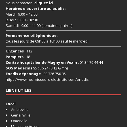
Nous contacter :
cliquez ici
Horaires d’ouverture au public :
Mardi : 9:00 – 12:00
Jeudi : 13:30 – 16:30
Samedi : 9:00 – 11:00 (semaines paires)
Permanence téléphonique :
tous les jours de 09h00 à 16h00 sauf le mercredi
Urgences
: 112
Pompiers
: 18
Centre hospitalier de Magny en Vexin
: 01 34 79 44 44
SOS Médecins
95 : 36 24 (0,12 €/mn)
Enedis dépannage
: 09 726 750 95
https://www.fournisseurs-
electricite.com/enedis
LIENS UTILES
Local
Ambleville
Genainville
Omerville
Magny en Vexin