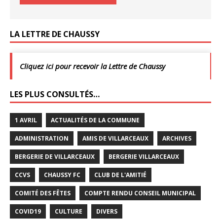
LA LETTRE DE CHAUSSY
Cliquez ici pour recevoir la Lettre de Chaussy
LES PLUS CONSULTÉS…
1 AVRIL
ACTUALITÉS DE LA COMMUNE
ADMINISTRATION
AMIS DE VILLARCEAUX
ARCHIVES
BERGERIE DE VILLARCEAUX
BERGERIE VILLARCEAUX
CCVS
CHAUSSY FC
CLUB DE L'AMITIÉ
COMITÉ DES FÊTES
COMPTE RENDU CONSEIL MUNICIPAL
COVID19
CULTURE
DIVERS