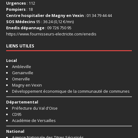
Urgences
: 112
Pompiers
: 18
Centre hospitalier de Magny en Vexin
: 01 34 79 44 44
SOS Médecins
95 : 36 24 (0,12 €/mn)
Enedis dépannage
: 09 726 750 95
https://www.fournisseurs-
electricite.com/enedis
LIENS UTILES
Local
Ambleville
Genainville
Omerville
Magny en Vexin
Développement économique de la communauté de communes
Départemental
Préfecture du Val d'Oise
CD95
Académie de Versailles
National
Agence Nationale des Titres Sécurisés