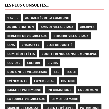
LES PLUS CONSULTÉS…
1 AVRIL
ACTUALITÉS DE LA COMMUNE
ADMINISTRATION
AMIS DE VILLARCEAUX
ARCHIVES
BERGERIE DE VILLARCEAUX
BERGERIE VILLARCEAUX
CCVS
CHAUSSY FC
CLUB DE L'AMITIÉ
COMITÉ DES FÊTES
COMPTE RENDU CONSEIL MUNICIPAL
COVID19
CULTURE
DIVERS
DOMAINE DE VILLARCEAUX
EAU
ECOLE
EVÉNEMENTS
FOYER RURAL
HISTOIRE
IMAGE ET PATRIMOINE
INFORMATIONS
LA COMMUNE
LA SOURCE-VILLARCEAUX
LE MOT DU MAIRE
MARCHÉ DE CHAUSSY
PARENTS D'ÉLÈVES
PATRIMOINE