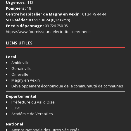
Urgences
: 112
Pompiers
: 18
Centre hospitalier de Magny en Vexin
: 01 34 79 44 44
SOS Médecins
95 : 36 24 (0,12 €/mn)
Enedis dépannage
: 09 726 750 95
https://www.fournisseurs-
electricite.com/enedis
LIENS UTILES
Local
Ambleville
Genainville
Omerville
Magny en Vexin
Développement économique de la communauté de communes
Départemental
Préfecture du Val d'Oise
CD95
Académie de Versailles
National
Agence Nationale des Titres Sécurisés