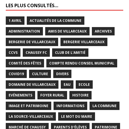
LES PLUS CONSULTÉS…
1 AVRIL
ACTUALITÉS DE LA COMMUNE
ADMINISTRATION
AMIS DE VILLARCEAUX
ARCHIVES
BERGERIE DE VILLARCEAUX
BERGERIE VILLARCEAUX
CCVS
CHAUSSY FC
CLUB DE L'AMITIÉ
COMITÉ DES FÊTES
COMPTE RENDU CONSEIL MUNICIPAL
COVID19
CULTURE
DIVERS
DOMAINE DE VILLARCEAUX
EAU
ECOLE
EVÉNEMENTS
FOYER RURAL
HISTOIRE
IMAGE ET PATRIMOINE
INFORMATIONS
LA COMMUNE
LA SOURCE-VILLARCEAUX
LE MOT DU MAIRE
MARCHÉ DE CHAUSSY
PARENTS D'ÉLÈVES
PATRIMOINE